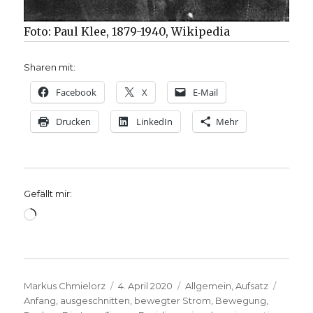
Foto: Paul Klee, 1879-1940, Wikipedia
Sharen mit:
Facebook
X
E-Mail
Drucken
LinkedIn
Mehr
Gefällt mir:
Wird
geladen …
Autor
Veröffentlicht
Kategorien
Schlag
Markus Chmielorz
4. April 2020
Allgemein
,
Aufsatz
am
Anfang
,
ausgeschnitten
,
bewegter Strom
,
Bewegung
,