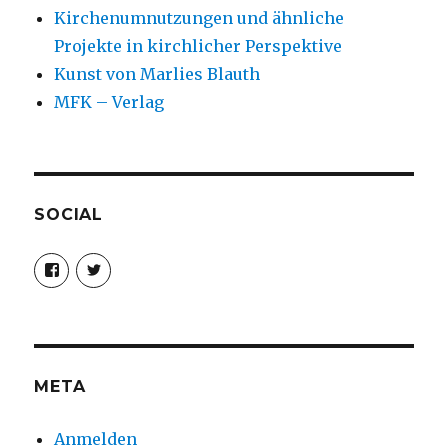
Kirchenumnutzungen und ähnliche
Projekte in kirchlicher Perspektive
Kunst von Marlies Blauth
MFK – Verlag
SOCIAL
Profil
Profil
von
von
christoph.fleischer1
ChristophFl
auf
auf
Facebook
Twitter
anzeigen
anzeigen
META
Anmelden