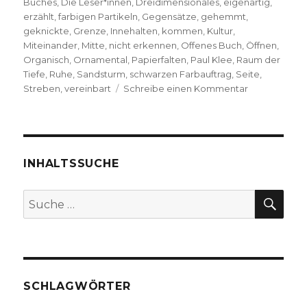
Buches
,
Die Leser*innen
,
Dreidimensionales
,
eigenartig
,
erzählt
,
farbigen Partikeln
,
Gegensätze
,
gehemmt
,
geknickte
,
Grenze
,
Innehalten
,
kommen
,
Kultur
,
Miteinander
,
Mitte
,
nicht erkennen
,
Offenes Buch
,
Öffnen
,
Organisch
,
Ornamental
,
Papierfalten
,
Paul Klee
,
Raum der
Tiefe
,
Ruhe
,
Sandsturm
,
schwarzen Farbauftrag
,
Seite
,
zu
Streben
,
vereinbart
Schreibe einen Kommentar
Offenes
Buch,
Gedanken
zu
Paul
INHALTSSUCHE
Klee
von
SU
Suche
Markus
nach:
Chmielorz,
Dortmund
2020
SCHLAGWÖRTER