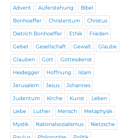
Advent
Auferstehung
Bibel
Bonhoeffer
Christentum
Christus
Dietrich Bonhoeffer
Ethik
Frieden
Gebet
Gesellschaft
Gewalt
Glaube
Glauben
Gott
Gottesdienst
Heidegger
Hoffnung
Islam
Jerusalem
Jesus
Johannes
Judentum
Kirche
Kunst
Leben
Liebe
Luther
Mensch
Metaphysik
Mystik
Nationalsozialismus
Nietzsche
Paulus
Philosophie
Politik