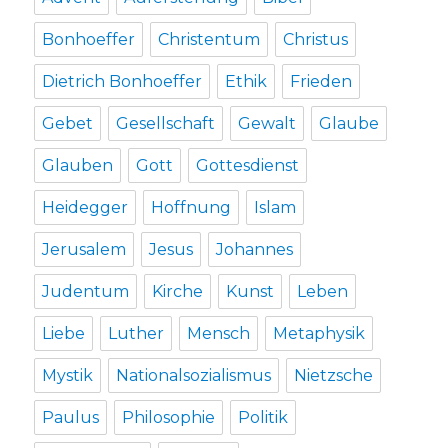
Bonhoeffer
Christentum
Christus
Dietrich Bonhoeffer
Ethik
Frieden
Gebet
Gesellschaft
Gewalt
Glaube
Glauben
Gott
Gottesdienst
Heidegger
Hoffnung
Islam
Jerusalem
Jesus
Johannes
Judentum
Kirche
Kunst
Leben
Liebe
Luther
Mensch
Metaphysik
Mystik
Nationalsozialismus
Nietzsche
Paulus
Philosophie
Politik