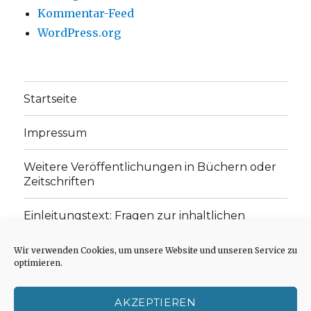
Kommentar-Feed
WordPress.org
Startseite
Impressum
Weitere Veröffentlichungen in Büchern oder
Zeitschriften
Einleitungstext: Fragen zur inhaltlichen
Position der Homepage und zum Begriff des
„schwachen Glaubens“
Wir verwenden Cookies, um unsere Website und unseren Service zu
optimieren.
Einladung zur Mitarbeit: Rezensionen,
Aufsätze, Gedichte und Predigten
AKZEPTIEREN