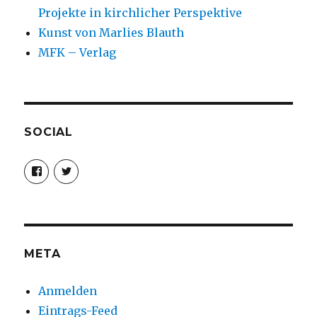
Projekte in kirchlicher Perspektive
Kunst von Marlies Blauth
MFK – Verlag
SOCIAL
Profil
Profil
von
von
christoph.fleischer1
ChristophFl
auf
auf
Facebook
Twitter
anzeigen
anzeigen
META
Anmelden
Eintrags-Feed