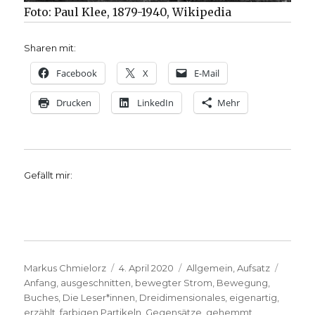
Foto: Paul Klee, 1879-1940, Wikipedia
Sharen mit:
Facebook
X
E-Mail
Drucken
LinkedIn
Mehr
Gefällt mir:
Autor
Veröffentlicht
Kategorien
Schlag
Markus Chmielorz
4. April 2020
Allgemein
,
Aufsatz
am
Anfang
,
ausgeschnitten
,
bewegter Strom
,
Bewegung
,
Buches
,
Die Leser*innen
,
Dreidimensionales
,
eigenartig
,
erzählt
,
farbigen Partikeln
,
Gegensätze
,
gehemmt
,