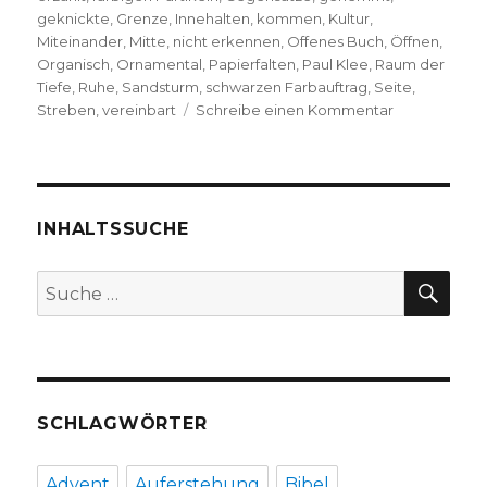
geknickte
,
Grenze
,
Innehalten
,
kommen
,
Kultur
,
Miteinander
,
Mitte
,
nicht erkennen
,
Offenes Buch
,
Öffnen
,
Organisch
,
Ornamental
,
Papierfalten
,
Paul Klee
,
Raum der
Tiefe
,
Ruhe
,
Sandsturm
,
schwarzen Farbauftrag
,
Seite
,
zu
Streben
,
vereinbart
Schreibe einen Kommentar
Offenes
Buch,
Gedanken
zu
Paul
INHALTSSUCHE
Klee
von
SU
Suche
Markus
nach:
Chmielorz,
Dortmund
2020
SCHLAGWÖRTER
Advent
Auferstehung
Bibel