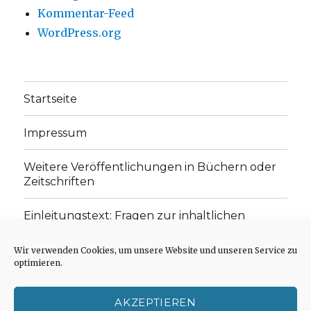
Kommentar-Feed
WordPress.org
Startseite
Impressum
Weitere Veröffentlichungen in Büchern oder
Zeitschriften
Einleitungstext: Fragen zur inhaltlichen
Position der Homepage und zum Begriff des
„schwachen Glaubens“
Wir verwenden Cookies, um unsere Website und unseren Service zu
optimieren.
Einladung zur Mitarbeit: Rezensionen,
Aufsätze, Gedichte und Predigten
AKZEPTIEREN