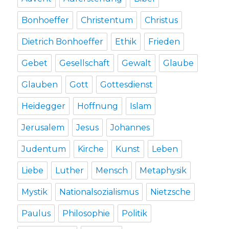
Bonhoeffer
Christentum
Christus
Dietrich Bonhoeffer
Ethik
Frieden
Gebet
Gesellschaft
Gewalt
Glaube
Glauben
Gott
Gottesdienst
Heidegger
Hoffnung
Islam
Jerusalem
Jesus
Johannes
Judentum
Kirche
Kunst
Leben
Liebe
Luther
Mensch
Metaphysik
Mystik
Nationalsozialismus
Nietzsche
Paulus
Philosophie
Politik