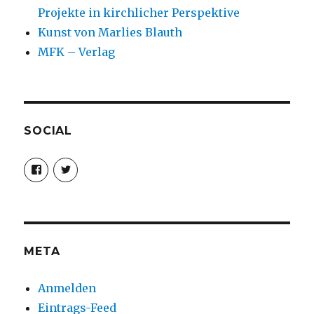
Projekte in kirchlicher Perspektive
Kunst von Marlies Blauth
MFK – Verlag
SOCIAL
Profil
Profil
von
von
christoph.fleischer1
ChristophFl
auf
auf
Facebook
Twitter
anzeigen
anzeigen
META
Anmelden
Eintrags-Feed