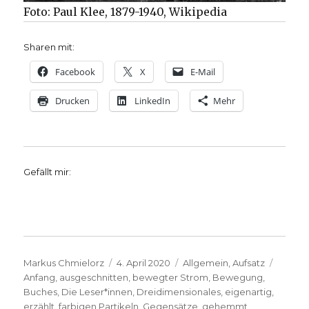
Foto: Paul Klee, 1879-1940, Wikipedia
Sharen mit:
Facebook
X
E-Mail
Drucken
LinkedIn
Mehr
Gefällt mir:
Autor
Veröffentlicht
Kategorien
Schlag
Markus Chmielorz
4. April 2020
Allgemein
,
Aufsatz
am
Anfang
,
ausgeschnitten
,
bewegter Strom
,
Bewegung
,
Buches
,
Die Leser*innen
,
Dreidimensionales
,
eigenartig
,
erzählt
,
farbigen Partikeln
,
Gegensätze
,
gehemmt
,