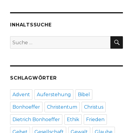
INHALTSSUCHE
SU
Suche
nach:
SCHLAGWÖRTER
Advent
Auferstehung
Bibel
Bonhoeffer
Christentum
Christus
Dietrich Bonhoeffer
Ethik
Frieden
Gebet
Gesellschaft
Gewalt
Glaube