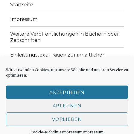
Startseite
Impressum
Weitere Veröffentlichungen in Büchern oder
Zeitschriften
Einleitungstext: Fragen zur inhaltlichen
Position der Homepage und zum Begriff des
„schwachen Glaubens“
Wir verwenden Cookies, um unsere Website und unseren Service zu
optimieren.
Einladung zur Mitarbeit: Rezensionen,
Aufsätze, Gedichte und Predigten
AKZEPTIEREN
Cookie-Richtlinie (EU)
ABLEHNEN
VORLIEBEN
Der schwache Glaube
Impressum
Stolz präsentiert
von WordPress
Cookie-Richtlinie
Impressum
Impressum