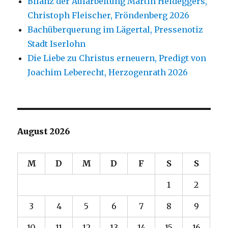
Bilanz der Aufarbeitung Martin Heideggers,
Christoph Fleischer, Fröndenberg 2026
Bachüberquerung im Lägertal, Pressenotiz
Stadt Iserlohn
Die Liebe zu Christus erneuern, Predigt von
Joachim Leberecht, Herzogenrath 2026
August 2026
M
D
M
D
F
S
S
1
2
3
4
5
6
7
8
9
10
11
12
13
14
15
16