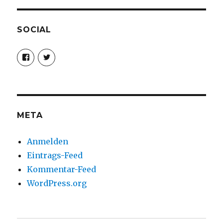
SOCIAL
Profil
Profil
von
von
christoph.fleischer1
ChristophFl
auf
auf
Facebook
Twitter
anzeigen
anzeigen
META
Anmelden
Eintrags-Feed
Kommentar-Feed
WordPress.org