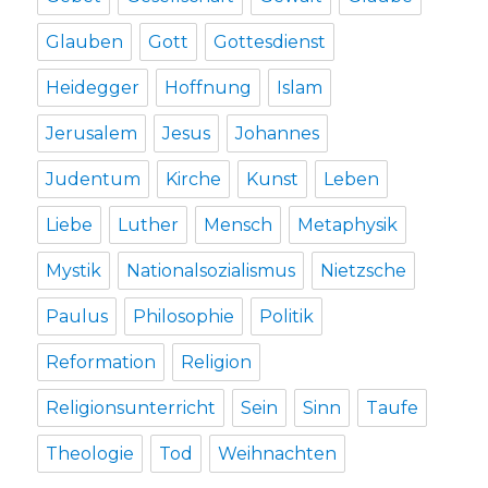
Glauben
Gott
Gottesdienst
Heidegger
Hoffnung
Islam
Jerusalem
Jesus
Johannes
Judentum
Kirche
Kunst
Leben
Liebe
Luther
Mensch
Metaphysik
Mystik
Nationalsozialismus
Nietzsche
Paulus
Philosophie
Politik
Reformation
Religion
Religionsunterricht
Sein
Sinn
Taufe
Theologie
Tod
Weihnachten