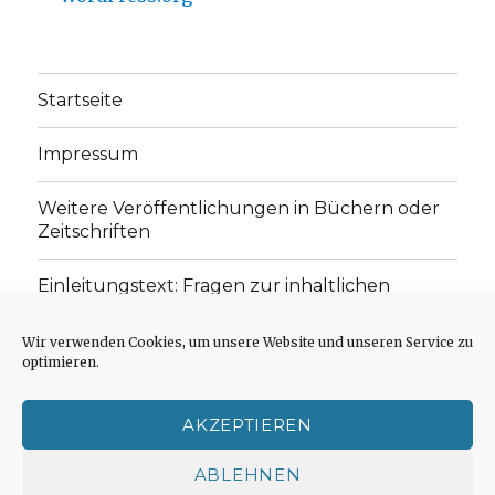
Startseite
Impressum
Weitere Veröffentlichungen in Büchern oder
Zeitschriften
Einleitungstext: Fragen zur inhaltlichen
Position der Homepage und zum Begriff des
„schwachen Glaubens“
Wir verwenden Cookies, um unsere Website und unseren Service zu
optimieren.
Einladung zur Mitarbeit: Rezensionen,
Aufsätze, Gedichte und Predigten
AKZEPTIEREN
Cookie-Richtlinie (EU)
ABLEHNEN