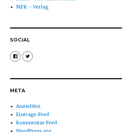
MFK – Verlag
SOCIAL
Profil
Profil
von
von
christoph.fleischer1
ChristophFl
auf
auf
Facebook
Twitter
anzeigen
anzeigen
META
Anmelden
Eintrags-Feed
Kommentar-Feed
WordPress.org