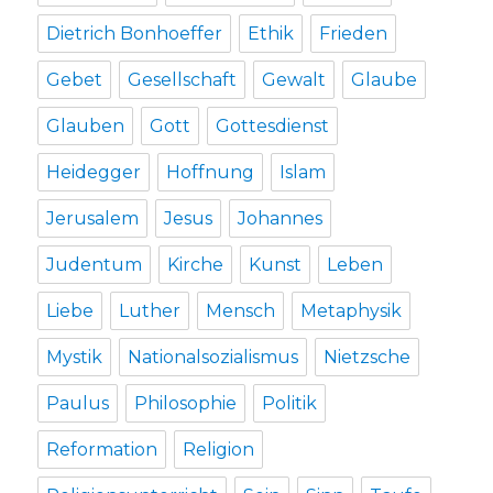
Dietrich Bonhoeffer
Ethik
Frieden
Gebet
Gesellschaft
Gewalt
Glaube
Glauben
Gott
Gottesdienst
Heidegger
Hoffnung
Islam
Jerusalem
Jesus
Johannes
Judentum
Kirche
Kunst
Leben
Liebe
Luther
Mensch
Metaphysik
Mystik
Nationalsozialismus
Nietzsche
Paulus
Philosophie
Politik
Reformation
Religion