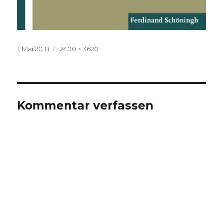
Veröffentlicht
Volle
1. Mai 2018
2400 × 3620
am
Größe
Kommentar verfassen