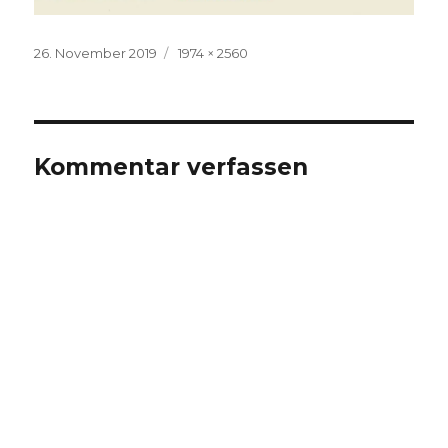
Veröffentlicht
Volle
26. November 2019
1974 × 2560
am
Größe
Kommentar verfassen