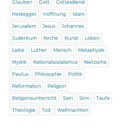
Glauben
Gott
Gottesdienst
Heidegger
Hoffnung
Islam
Jerusalem
Jesus
Johannes
Judentum
Kirche
Kunst
Leben
Liebe
Luther
Mensch
Metaphysik
Mystik
Nationalsozialismus
Nietzsche
Paulus
Philosophie
Politik
Reformation
Religion
Religionsunterricht
Sein
Sinn
Taufe
Theologie
Tod
Weihnachten