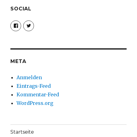
SOCIAL
Profil
Profil
von
von
christoph.fleischer1
ChristophFl
auf
auf
Facebook
Twitter
anzeigen
anzeigen
META
Anmelden
Eintrags-Feed
Kommentar-Feed
WordPress.org
Startseite