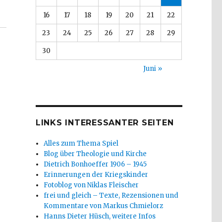
16
17
18
19
20
21
22
23
24
25
26
27
28
29
30
Juni »
LINKS INTERESSANTER SEITEN
Alles zum Thema Spiel
Blog über Theologie und Kirche
Dietrich Bonhoeffer 1906 – 1945
Erinnerungen der Kriegskinder
Fotoblog von Niklas Fleischer
frei und gleich – Texte, Rezensionen und
Kommentare von Markus Chmielorz
Hanns Dieter Hüsch, weitere Infos