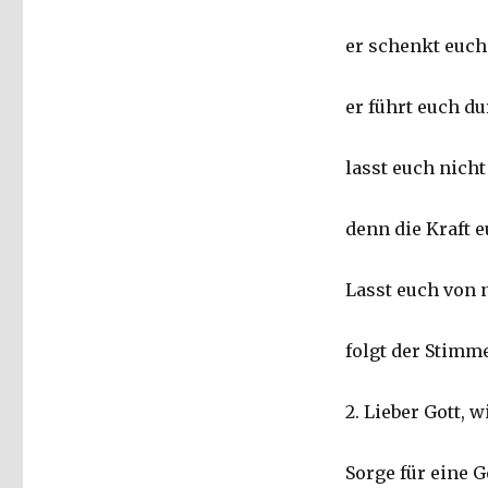
ein
multireligiöses
er schenkt euch
Gebet,
Schülerbeiträge,
Christoph
er führt euch d
Fleischer,
Werl
2009
lasst euch nicht
denn die Kraft e
Lasst euch von
folgt der Stimm
2. Lieber Gott, w
Sorge für eine G