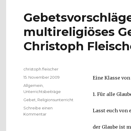
Gebetsvorschläge
multireligiöses G
Christoph Fleisch
Autor
christoph.fleischer
Veröffentlicht
15. November 2009
Eine Klasse von
am
Kategorien
Allgemein
,
Unterrichtsbeiträge
1. Für alle Glau
Schlagwörter
Gebet
,
Religionsunterricht
Schreibe einen
Lasst euch von 
zu
Kommentar
Gebetsvorschläge
für
der Glaube ist m