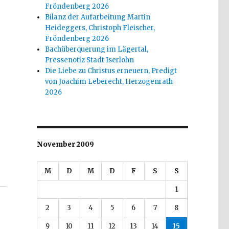
Fröndenberg 2026
Bilanz der Aufarbeitung Martin
Heideggers, Christoph Fleischer,
Fröndenberg 2026
Bachüberquerung im Lägertal,
Pressenotiz Stadt Iserlohn
Die Liebe zu Christus erneuern, Predigt
von Joachim Leberecht, Herzogenrath
2026
November 2009
M
D
M
D
F
S
S
1
2
3
4
5
6
7
8
9
10
11
12
13
14
15