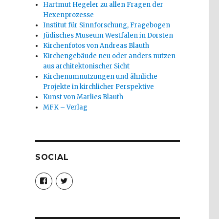
Hartmut Hegeler zu allen Fragen der
Hexenprozesse
Institut für Sinnforschung, Fragebogen
Jüdisches Museum Westfalen in Dorsten
Kirchenfotos von Andreas Blauth
Kirchengebäude neu oder anders nutzen
aus architektonischer Sicht
Kirchenumnutzungen und ähnliche
Projekte in kirchlicher Perspektive
Kunst von Marlies Blauth
MFK – Verlag
SOCIAL
Profil
Profil
von
von
christoph.fleischer1
ChristophFl
auf
auf
Facebook
Twitter
anzeigen
anzeigen