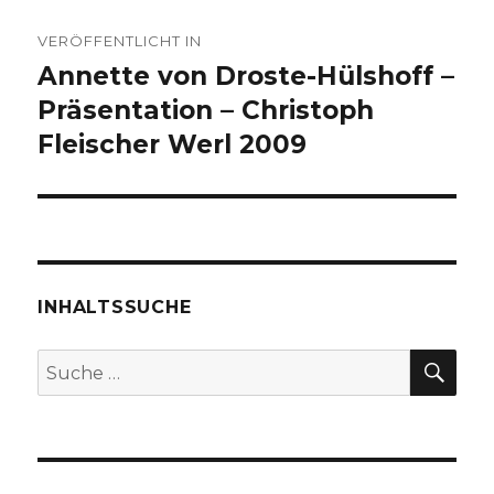
Beitragsnavigation
VERÖFFENTLICHT IN
Annette von Droste-Hülshoff –
Präsentation – Christoph
Fleischer Werl 2009
INHALTSSUCHE
SU
Suche
nach: