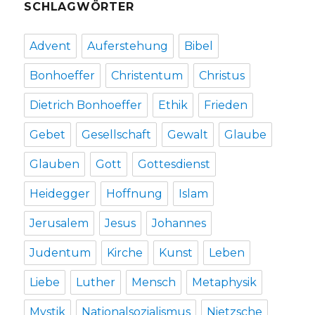
SCHLAGWÖRTER
Advent
Auferstehung
Bibel
Bonhoeffer
Christentum
Christus
Dietrich Bonhoeffer
Ethik
Frieden
Gebet
Gesellschaft
Gewalt
Glaube
Glauben
Gott
Gottesdienst
Heidegger
Hoffnung
Islam
Jerusalem
Jesus
Johannes
Judentum
Kirche
Kunst
Leben
Liebe
Luther
Mensch
Metaphysik
Mystik
Nationalsozialismus
Nietzsche