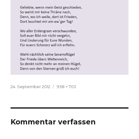
Veröffentlicht
Volle
24. September 2012
938 × 703
am
Größe
Kommentar verfassen