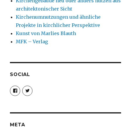
Kirchengebäude neu oder anders nutzen aus
architektonischer Sicht
Kirchenumnutzungen und ähnliche
Projekte in kirchlicher Perspektive
Kunst von Marlies Blauth
MFK – Verlag
SOCIAL
Profil
Profil
von
von
christoph.fleischer1
ChristophFl
auf
auf
Facebook
Twitter
anzeigen
anzeigen
META