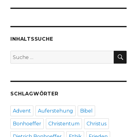
INHALTSSUCHE
SU
Suche
nach:
SCHLAGWÖRTER
Advent
Auferstehung
Bibel
Bonhoeffer
Christentum
Christus
Dietrich Bonhoeffer
Ethik
Frieden