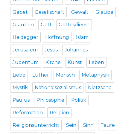
Gebet
Gesellschaft
Gewalt
Glaube
Glauben
Gott
Gottesdienst
Heidegger
Hoffnung
Islam
Jerusalem
Jesus
Johannes
Judentum
Kirche
Kunst
Leben
Liebe
Luther
Mensch
Metaphysik
Mystik
Nationalsozialismus
Nietzsche
Paulus
Philosophie
Politik
Reformation
Religion
Religionsunterricht
Sein
Sinn
Taufe