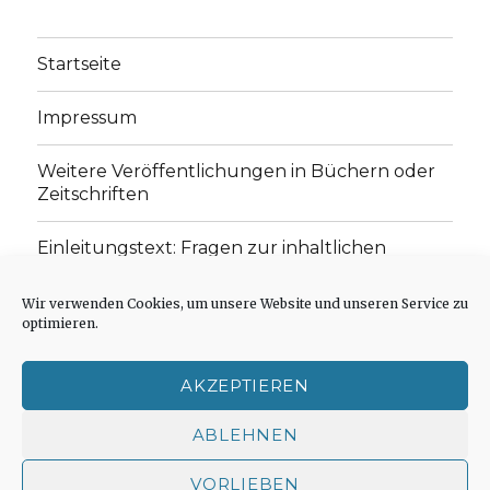
Startseite
Impressum
Weitere Veröffentlichungen in Büchern oder
Zeitschriften
Einleitungstext: Fragen zur inhaltlichen
Position der Homepage und zum Begriff des
„schwachen Glaubens“
Wir verwenden Cookies, um unsere Website und unseren Service zu
optimieren.
Einladung zur Mitarbeit: Rezensionen,
Aufsätze, Gedichte und Predigten
AKZEPTIEREN
Cookie-Richtlinie (EU)
ABLEHNEN
VORLIEBEN