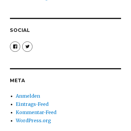
SOCIAL
Profil
Profil
von
von
christoph.fleischer1
ChristophFl
auf
auf
Facebook
Twitter
anzeigen
anzeigen
META
Anmelden
Eintrags-Feed
Kommentar-Feed
WordPress.org