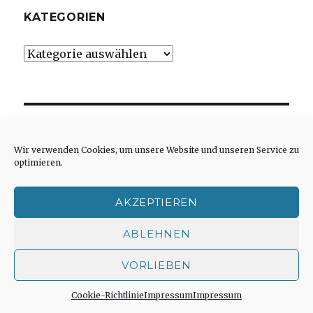
KATEGORIEN
Kategorien
BLOG VIA E-MAIL ABONNIEREN
Wir verwenden Cookies, um unsere Website und unseren Service zu
optimieren.
Gib deine E-Mail-Adresse ein, um dieses Blog
zu abonnieren und Benachrichtigungen über
AKZEPTIEREN
neue Artikel per E-Mail zu erhalten.
ABLEHNEN
E-
VORLIEBEN
Mail-
Adresse
Cookie-Richtlinie
Impressum
Impressum
ABONNIEREN