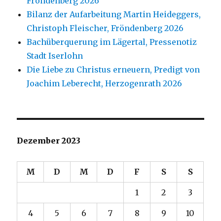
Fröndenberg 2026
Bilanz der Aufarbeitung Martin Heideggers,
Christoph Fleischer, Fröndenberg 2026
Bachüberquerung im Lägertal, Pressenotiz
Stadt Iserlohn
Die Liebe zu Christus erneuern, Predigt von
Joachim Leberecht, Herzogenrath 2026
Dezember 2023
M
D
M
D
F
S
S
1
2
3
4
5
6
7
8
9
10