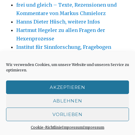
frei und gleich – Texte, Rezensionen und
Kommentare von Markus Chmielorz
Hanns Dieter Hüsch, weitere Infos
Hartmut Hegeler zu allen Fragen der
Hexenprozesse
Institut für Sinnforschung, Fragebogen
Jüdisches Museum Westfalen in Dorsten
Kirchenfotos von Andreas Blauth
Wir verwenden Cookies, um unsere Website und unseren Service zu
optimieren.
Kirchengebäude neu oder anders nutzen aus
architektonischer Sicht
AKZEPTIEREN
Kirchenumnutzungen und ähnliche
Projekte in kirchlicher Perspektive
ABLEHNEN
Kunst von Marlies Blauth
VORLIEBEN
MFK – Verlag
Cookie-Richtlinie
Impressum
Impressum