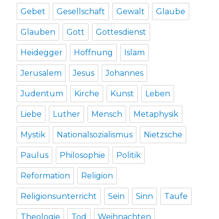
Gebet
Gesellschaft
Gewalt
Glaube
Glauben
Gott
Gottesdienst
Heidegger
Hoffnung
Islam
Jerusalem
Jesus
Johannes
Judentum
Kirche
Kunst
Leben
Liebe
Luther
Mensch
Metaphysik
Mystik
Nationalsozialismus
Nietzsche
Paulus
Philosophie
Politik
Reformation
Religion
Religionsunterricht
Sein
Sinn
Taufe
Theologie
Tod
Weihnachten