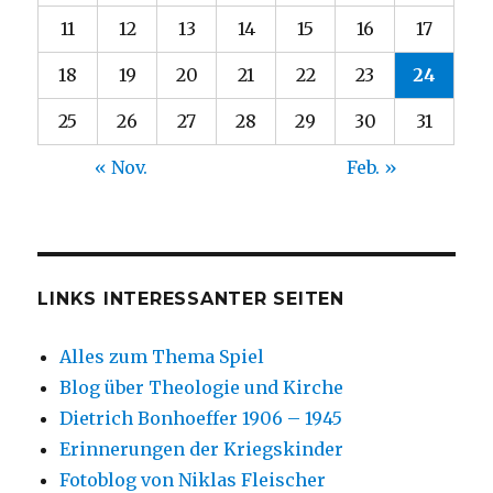
11
12
13
14
15
16
17
18
19
20
21
22
23
24
25
26
27
28
29
30
31
« Nov.
Feb. »
LINKS INTERESSANTER SEITEN
Alles zum Thema Spiel
Blog über Theologie und Kirche
Dietrich Bonhoeffer 1906 – 1945
Erinnerungen der Kriegskinder
Fotoblog von Niklas Fleischer