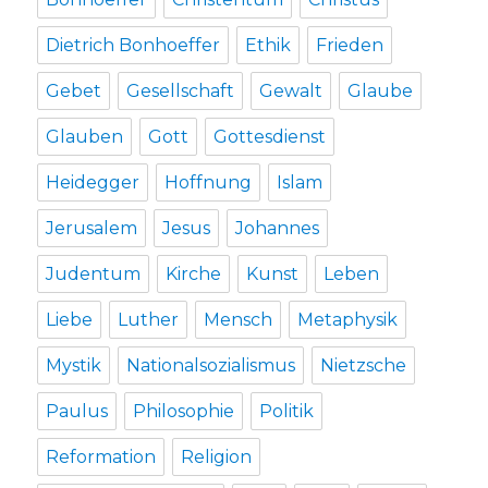
Dietrich Bonhoeffer
Ethik
Frieden
Gebet
Gesellschaft
Gewalt
Glaube
Glauben
Gott
Gottesdienst
Heidegger
Hoffnung
Islam
Jerusalem
Jesus
Johannes
Judentum
Kirche
Kunst
Leben
Liebe
Luther
Mensch
Metaphysik
Mystik
Nationalsozialismus
Nietzsche
Paulus
Philosophie
Politik
Reformation
Religion