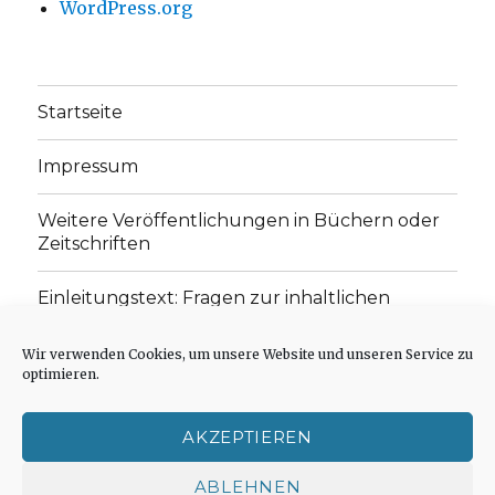
WordPress.org
Startseite
Impressum
Weitere Veröffentlichungen in Büchern oder
Zeitschriften
Einleitungstext: Fragen zur inhaltlichen
Position der Homepage und zum Begriff des
„schwachen Glaubens“
Wir verwenden Cookies, um unsere Website und unseren Service zu
optimieren.
Einladung zur Mitarbeit: Rezensionen,
Aufsätze, Gedichte und Predigten
AKZEPTIEREN
Cookie-Richtlinie (EU)
ABLEHNEN