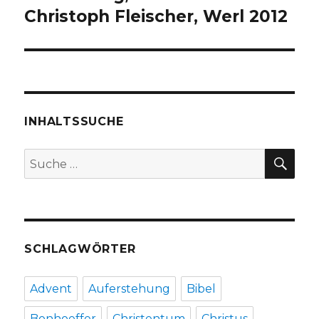
Christoph Fleischer, Werl 2012
INHALTSSUCHE
SU
Suche
nach:
SCHLAGWÖRTER
Advent
Auferstehung
Bibel
Bonhoeffer
Christentum
Christus