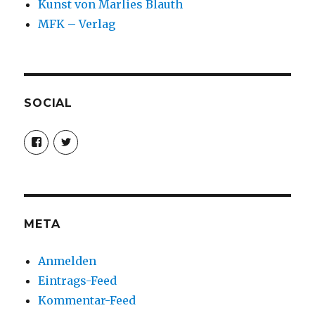
Kunst von Marlies Blauth
MFK – Verlag
SOCIAL
Profil
Profil
von
von
christoph.fleischer1
ChristophFl
auf
auf
Facebook
Twitter
anzeigen
anzeigen
META
Anmelden
Eintrags-Feed
Kommentar-Feed