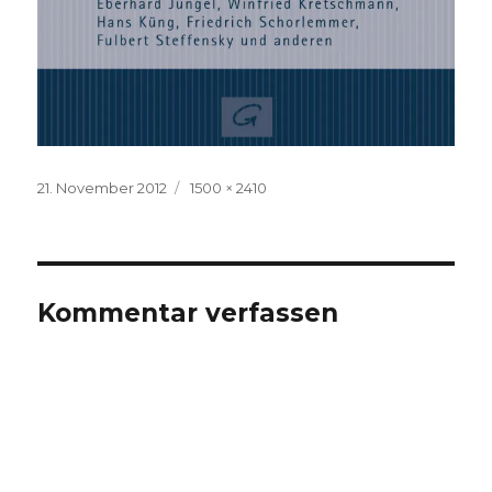
Veröffentlicht
Volle
21. November 2012
1500 × 2410
am
Größe
Kommentar verfassen