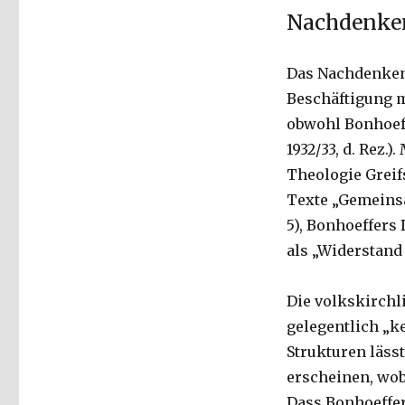
Nachdenken
Das Nachdenken 
Beschäftigung m
obwohl Bonhoeff
1932/33, d. Rez.
Theologie Greifs
Texte „Gemeinsa
5), Bonhoeffers
als „Widerstand
Die volkskirchl
gelegentlich „k
Strukturen läss
erscheinen, wob
Dass Bonhoeffer