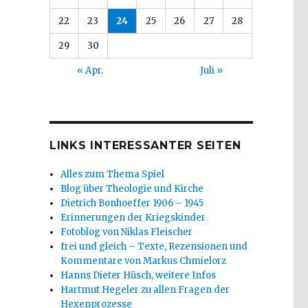
22
23
24
25
26
27
28
29
30
« Apr.
Juli »
LINKS INTERESSANTER SEITEN
Alles zum Thema Spiel
Blog über Theologie und Kirche
Dietrich Bonhoeffer 1906 – 1945
r
Erinnerungen der Kriegskinder
Fotoblog von Niklas Fleischer
frei und gleich – Texte, Rezensionen und
Kommentare von Markus Chmielorz
Hanns Dieter Hüsch, weitere Infos
Hartmut Hegeler zu allen Fragen der
Hexenprozesse