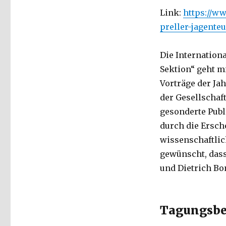
Link:
https://w
preller-jagente
Die Internation
Sektion“ geht m
Vorträge der Ja
der Gesellschaft
gesonderte Publi
durch die Ersc
wissenschaftlich
gewünscht, dass
und Dietrich Bo
Tagungsbei