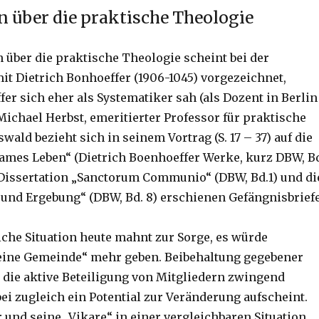
 über die praktische Theologie
über die praktische Theologie scheint bei der
it Dietrich Bonhoeffer (1906-1045) vorgezeichnet,
er sich eher als Systematiker sah (als Dozent in Berlin
). Michael Herbst, emeritierter Professor für praktische
wald bezieht sich in seinem Vortrag (S. 17 – 37) auf die
mes Leben“ (Dietrich Boenhoeffer Werke, kurz DBW, B
 Dissertation „Sanctorum Communio“ (DBW, Bd.1) und di
 und Ergebung“ (DBW, Bd. 8) erschienen Gefängnisbriefe
iche Situation heute mahnt zur Sorge, es würde
eine Gemeinde“ mehr geben. Beibehaltung gegebener
t die aktive Beteiligung von Mitgliedern zwingend
ei zugleich ein Potential zur Veränderung aufscheint.
 und seine „Vikare“ in einer vergleichbaren Situation