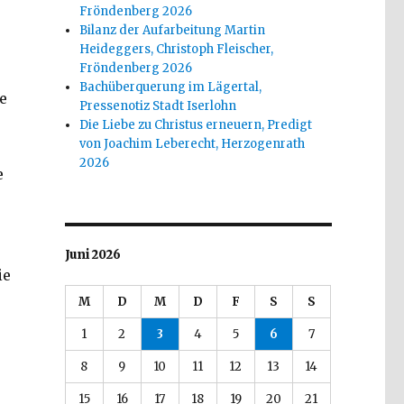
Fröndenberg 2026
Bilanz der Aufarbeitung Martin
Heideggers, Christoph Fleischer,
Fröndenberg 2026
Bachüberquerung im Lägertal,
e
Pressenotiz Stadt Iserlohn
Die Liebe zu Christus erneuern, Predigt
von Joachim Leberecht, Herzogenrath
2026
e
Juni 2026
ie
M
D
M
D
F
S
S
1
2
3
4
5
6
7
8
9
10
11
12
13
14
15
16
17
18
19
20
21