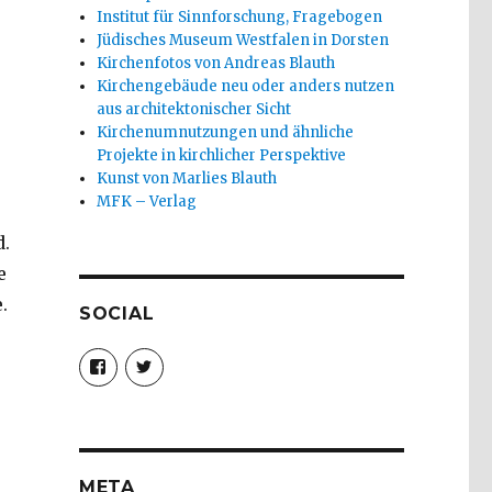
Institut für Sinnforschung, Fragebogen
Jüdisches Museum Westfalen in Dorsten
Kirchenfotos von Andreas Blauth
Kirchengebäude neu oder anders nutzen
aus architektonischer Sicht
Kirchenumnutzungen und ähnliche
Projekte in kirchlicher Perspektive
Kunst von Marlies Blauth
MFK – Verlag
d.
e
.
SOCIAL
Profil
Profil
von
von
christoph.fleischer1
ChristophFl
auf
auf
Facebook
Twitter
anzeigen
anzeigen
META