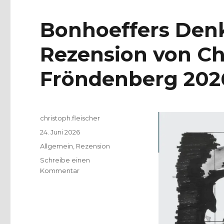
Bonhoeffers Denk
Rezension von Chr
Fröndenberg 202
Autor
christoph.fleischer
Veröffentlicht
24. Juni 2026
am
Kategorien
Allgemein
,
Rezension
Schreibe einen
zu
Kommentar
Bonhoeffers
Denken
bleibt
lebendig,
Rezension