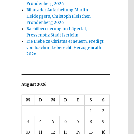
Fröndenberg 2026
Bilanz der Aufarbeitung Martin
Heideggers, Christoph Fleischer,
Fröndenberg 2026
Bachüberquerung im Lägertal,
Pressenotiz Stadt Iserlohn
Die Liebe zu Christus erneuern, Predigt
von Joachim Leberecht, Herzogenrath
2026
August 2026
M
D
M
D
F
S
S
1
2
3
4
5
6
7
8
9
10
11
12
13
14
15
16