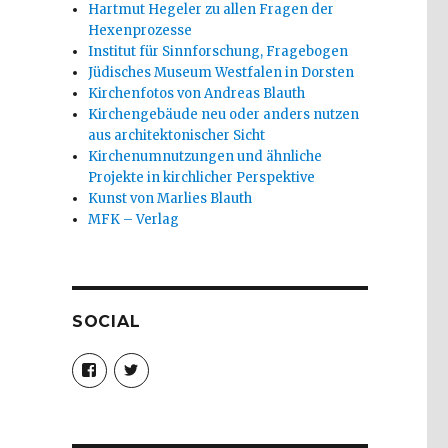
Hartmut Hegeler zu allen Fragen der
Hexenprozesse
Institut für Sinnforschung, Fragebogen
Jüdisches Museum Westfalen in Dorsten
Kirchenfotos von Andreas Blauth
Kirchengebäude neu oder anders nutzen
aus architektonischer Sicht
Kirchenumnutzungen und ähnliche
Projekte in kirchlicher Perspektive
Kunst von Marlies Blauth
MFK – Verlag
SOCIAL
Profil
Profil
von
von
christoph.fleischer1
ChristophFl
auf
auf
Facebook
Twitter
anzeigen
anzeigen