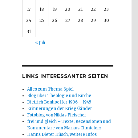
17
18
19
20
21
22
23
24
25
26
27
28
29
30
31
« Juli
LINKS INTERESSANTER SEITEN
Alles zum Thema Spiel
Blog über Theologie und Kirche
Dietrich Bonhoeffer 1906 – 1945
Erinnerungen der Kriegskinder
Fotoblog von Niklas Fleischer
frei und gleich – Texte, Rezensionen und
Kommentare von Markus Chmielorz
Hanns Dieter Hüsch, weitere Infos