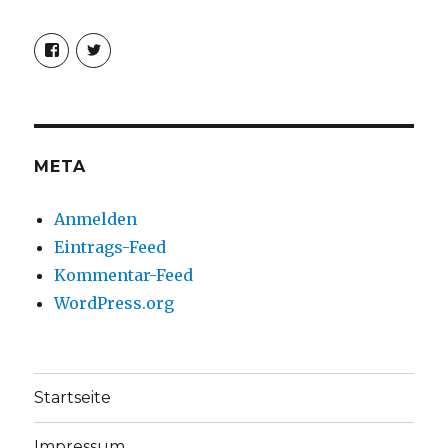
Profil
Profil
von
von
christoph.fleischer1
ChristophFl
auf
auf
Facebook
Twitter
anzeigen
anzeigen
META
Anmelden
Eintrags-Feed
Kommentar-Feed
WordPress.org
Startseite
Impressum