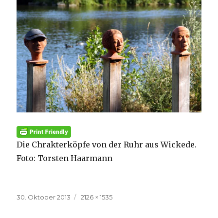
Die Chrakterköpfe von der Ruhr aus Wickede.
Foto: Torsten Haarmann
Veröffentlicht
Volle
30. Oktober 2013
2126 × 1535
am
Größe