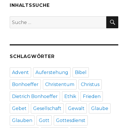
INHALTSSUCHE
SU
Suche
nach:
SCHLAGWÖRTER
Advent
Auferstehung
Bibel
Bonhoeffer
Christentum
Christus
Dietrich Bonhoeffer
Ethik
Frieden
Gebet
Gesellschaft
Gewalt
Glaube
Glauben
Gott
Gottesdienst