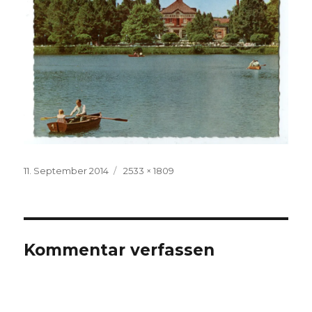
Veröffentlicht
Volle
11. September 2014
2533 × 1809
am
Größe
Kommentar verfassen