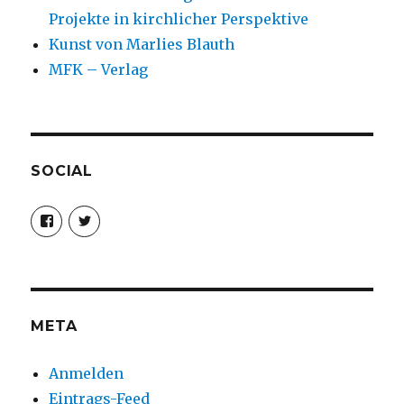
Projekte in kirchlicher Perspektive
Kunst von Marlies Blauth
MFK – Verlag
SOCIAL
Profil
Profil
von
von
christoph.fleischer1
ChristophFl
auf
auf
Facebook
Twitter
anzeigen
anzeigen
META
Anmelden
Eintrags-Feed