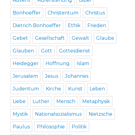
Advent
Auferstehung
Bibel
Bonhoeffer
Christentum
Christus
Dietrich Bonhoeffer
Ethik
Frieden
Gebet
Gesellschaft
Gewalt
Glaube
Glauben
Gott
Gottesdienst
Heidegger
Hoffnung
Islam
Jerusalem
Jesus
Johannes
Judentum
Kirche
Kunst
Leben
Liebe
Luther
Mensch
Metaphysik
Mystik
Nationalsozialismus
Nietzsche
Paulus
Philosophie
Politik