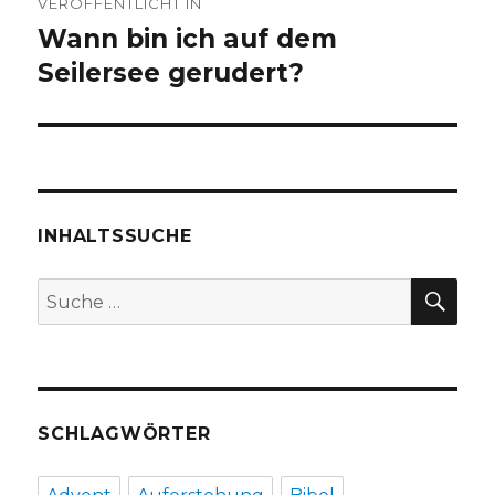
VERÖFFENTLICHT IN
Wann bin ich auf dem
Seilersee gerudert?
INHALTSSUCHE
SU
Suche
nach:
SCHLAGWÖRTER