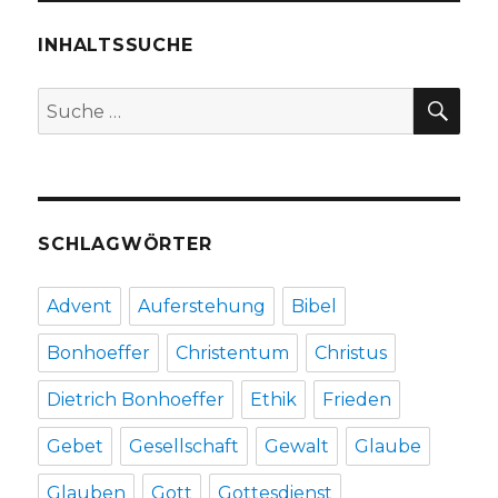
3,
Christoph
INHALTSSUCHE
Fleischer,
Welver
SU
Suche
2015
nach:
SCHLAGWÖRTER
Advent
Auferstehung
Bibel
Bonhoeffer
Christentum
Christus
Dietrich Bonhoeffer
Ethik
Frieden
Gebet
Gesellschaft
Gewalt
Glaube
Glauben
Gott
Gottesdienst