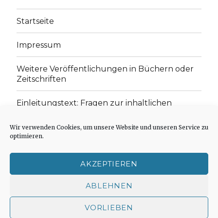
Startseite
Impressum
Weitere Veröffentlichungen in Büchern oder
Zeitschriften
Einleitungstext: Fragen zur inhaltlichen
Position der Homepage und zum Begriff des
„schwachen Glaubens“
Wir verwenden Cookies, um unsere Website und unseren Service zu
optimieren.
Einladung zur Mitarbeit: Rezensionen,
Aufsätze, Gedichte und Predigten
AKZEPTIEREN
Cookie-Richtlinie (EU)
ABLEHNEN
VORLIEBEN
Der schwache Glaube
Impressum
Stolz präsentiert