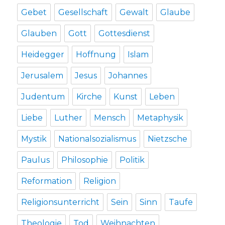
Gebet
Gesellschaft
Gewalt
Glaube
Glauben
Gott
Gottesdienst
Heidegger
Hoffnung
Islam
Jerusalem
Jesus
Johannes
Judentum
Kirche
Kunst
Leben
Liebe
Luther
Mensch
Metaphysik
Mystik
Nationalsozialismus
Nietzsche
Paulus
Philosophie
Politik
Reformation
Religion
Religionsunterricht
Sein
Sinn
Taufe
Theologie
Tod
Weihnachten