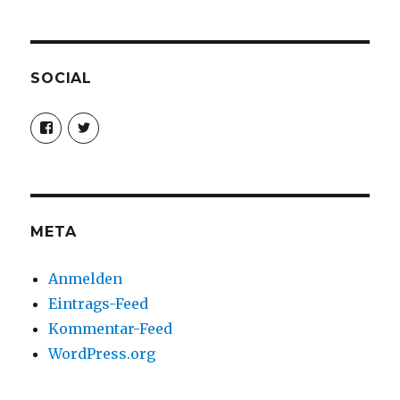
SOCIAL
Profil
Profil
von
von
christoph.fleischer1
ChristophFl
auf
auf
Facebook
Twitter
anzeigen
anzeigen
META
Anmelden
Eintrags-Feed
Kommentar-Feed
WordPress.org