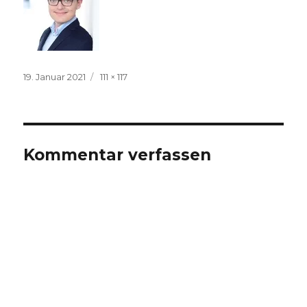
Veröffentlicht
Volle
19. Januar 2021
111 × 117
am
Größe
Kommentar verfassen