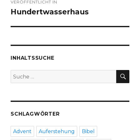
VERÖFFENTLICHT IN
Hundertwasserhaus
INHALTSSUCHE
SU
Suche
nach:
SCHLAGWÖRTER
Advent
Auferstehung
Bibel