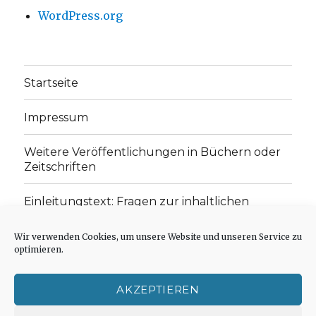
WordPress.org
Startseite
Impressum
Weitere Veröffentlichungen in Büchern oder
Zeitschriften
Einleitungstext: Fragen zur inhaltlichen
Position der Homepage und zum Begriff des
„schwachen Glaubens“
Wir verwenden Cookies, um unsere Website und unseren Service zu
optimieren.
Einladung zur Mitarbeit: Rezensionen,
Aufsätze, Gedichte und Predigten
AKZEPTIEREN
Cookie-Richtlinie (EU)