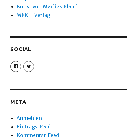
Kunst von Marlies Blauth
MFK – Verlag
SOCIAL
Profil
Profil
von
von
christoph.fleischer1
ChristophFl
auf
auf
Facebook
Twitter
anzeigen
anzeigen
META
Anmelden
Eintrags-Feed
Kommentar-Feed