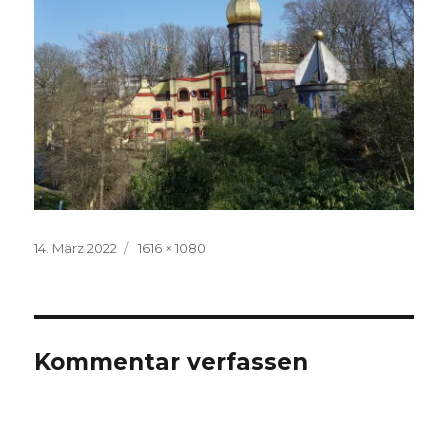
Veröffentlicht
Volle
14. März 2022
1616 × 1080
am
Größe
Kommentar verfassen