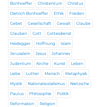
Bonhoeffer
Christentum
Christus
Dietrich Bonhoeffer
Ethik
Frieden
Gebet
Gesellschaft
Gewalt
Glaube
Glauben
Gott
Gottesdienst
Heidegger
Hoffnung
Islam
Jerusalem
Jesus
Johannes
Judentum
Kirche
Kunst
Leben
Liebe
Luther
Mensch
Metaphysik
Mystik
Nationalsozialismus
Nietzsche
Paulus
Philosophie
Politik
Reformation
Religion