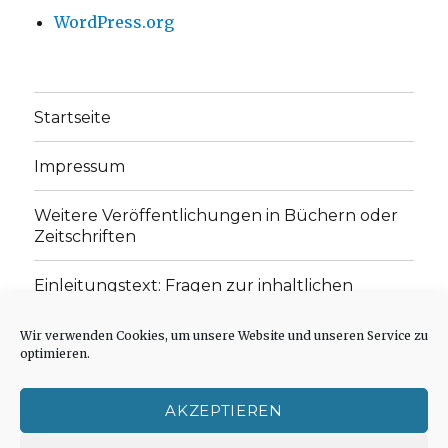
WordPress.org
Startseite
Impressum
Weitere Veröffentlichungen in Büchern oder
Zeitschriften
Einleitungstext: Fragen zur inhaltlichen
Position der Homepage und zum Begriff des
„schwachen Glaubens“
Wir verwenden Cookies, um unsere Website und unseren Service zu
optimieren.
Einladung zur Mitarbeit: Rezensionen,
Aufsätze, Gedichte und Predigten
AKZEPTIEREN
Cookie-Richtlinie (EU)