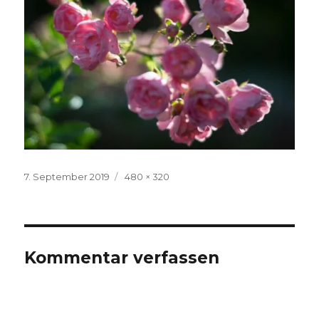
Veröffentlicht
Volle
7. September 2019
480 × 320
am
Größe
Kommentar verfassen