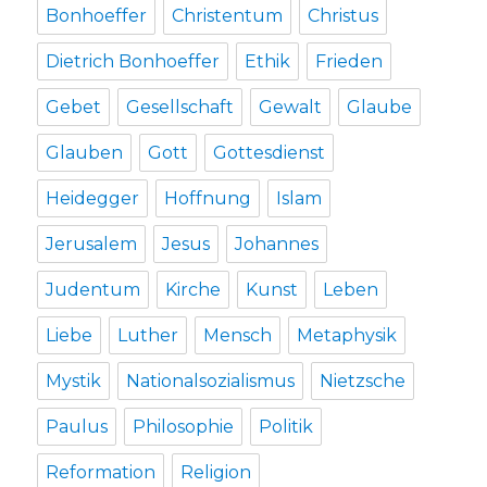
Bonhoeffer
Christentum
Christus
Dietrich Bonhoeffer
Ethik
Frieden
Gebet
Gesellschaft
Gewalt
Glaube
Glauben
Gott
Gottesdienst
Heidegger
Hoffnung
Islam
Jerusalem
Jesus
Johannes
Judentum
Kirche
Kunst
Leben
Liebe
Luther
Mensch
Metaphysik
Mystik
Nationalsozialismus
Nietzsche
Paulus
Philosophie
Politik
Reformation
Religion