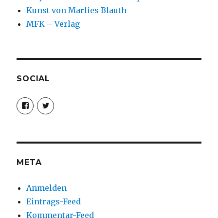
Kunst von Marlies Blauth
MFK – Verlag
SOCIAL
Profil
Profil
von
von
christoph.fleischer1
ChristophFl
auf
auf
Facebook
Twitter
anzeigen
anzeigen
META
Anmelden
Eintrags-Feed
Kommentar-Feed