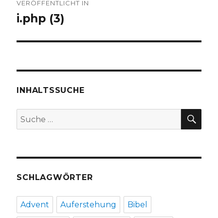
VERÖFFENTLICHT IN
i.php (3)
INHALTSSUCHE
SU
Suche
nach:
SCHLAGWÖRTER
Advent
Auferstehung
Bibel