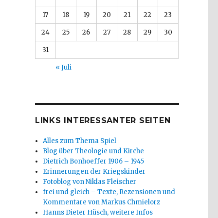
17
18
19
20
21
22
23
24
25
26
27
28
29
30
31
« Juli
LINKS INTERESSANTER SEITEN
Alles zum Thema Spiel
Blog über Theologie und Kirche
Dietrich Bonhoeffer 1906 – 1945
Erinnerungen der Kriegskinder
Fotoblog von Niklas Fleischer
frei und gleich – Texte, Rezensionen und
Kommentare von Markus Chmielorz
Hanns Dieter Hüsch, weitere Infos