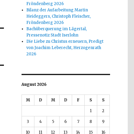
Fröndenberg 2026
Bilanz der Aufarbeitung Martin
Heideggers, Christoph Fleischer,
Fröndenberg 2026
Bachüberquerung im Lägertal,
Pressenotiz Stadt Iserlohn
Die Liebe zu Christus erneuern, Predigt
von Joachim Leberecht, Herzogenrath
2026
August 2026
M
D
M
D
F
S
S
1
2
3
4
5
6
7
8
9
10
11
12
13
14
15
16