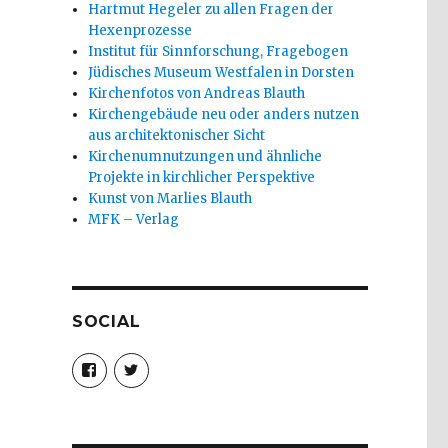
Hartmut Hegeler zu allen Fragen der
Hexenprozesse
Institut für Sinnforschung, Fragebogen
Jüdisches Museum Westfalen in Dorsten
Kirchenfotos von Andreas Blauth
Kirchengebäude neu oder anders nutzen
aus architektonischer Sicht
Kirchenumnutzungen und ähnliche
Projekte in kirchlicher Perspektive
Kunst von Marlies Blauth
MFK – Verlag
SOCIAL
Profil
Profil
von
von
christoph.fleischer1
ChristophFl
auf
auf
Facebook
Twitter
anzeigen
anzeigen