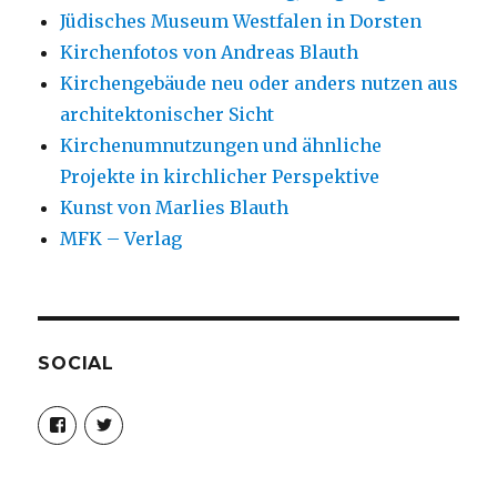
Jüdisches Museum Westfalen in Dorsten
Kirchenfotos von Andreas Blauth
Kirchengebäude neu oder anders nutzen aus
architektonischer Sicht
Kirchenumnutzungen und ähnliche
Projekte in kirchlicher Perspektive
Kunst von Marlies Blauth
MFK – Verlag
SOCIAL
Profil
Profil
von
von
christoph.fleischer1
ChristophFl
auf
auf
Facebook
Twitter