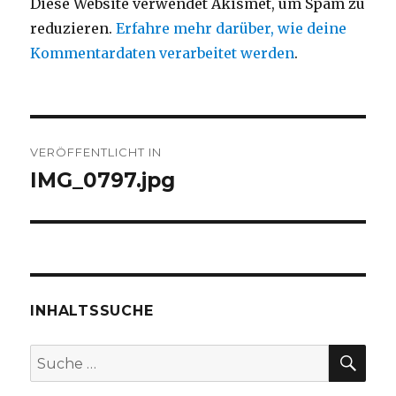
Diese Website verwendet Akismet, um Spam zu
reduzieren.
Erfahre mehr darüber, wie deine
Kommentardaten verarbeitet werden
.
Beitragsnavigation
VERÖFFENTLICHT IN
IMG_0797.jpg
INHALTSSUCHE
SU
Suche
nach: