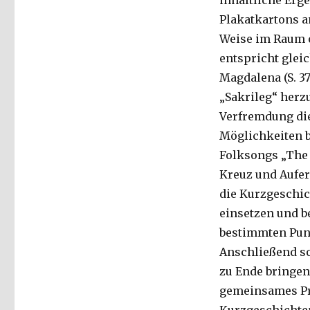
inhaltliche Erge
Plakatkartons a
Weise im Raum o
entspricht glei
Magdalena (S. 37
„Sakrileg“ herz
Verfremdung die
Möglichkeiten 
Folksongs „The 
Kreuz und Aufer
die Kurzgeschic
einsetzen und be
bestimmten Pun
Anschließend so
zu Ende bringen
gemeinsames Pro