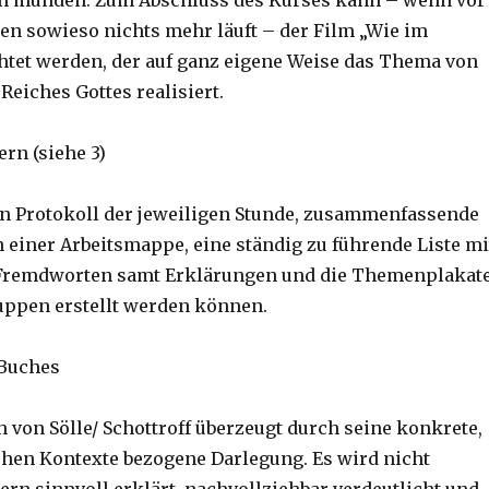
n münden. Zum Abschluss des Kurses kann – wenn vor
n sowieso nichts mehr läuft – der Film „Wie im
tet werden, der auf ganz eigene Weise das Thema von
Reiches Gottes realisiert.
rn (siehe 3)
in Protokoll der jeweiligen Stunde, zusammenfassende
 einer Arbeitsmappe, eine ständig zu führende Liste mi
Fremdworten samt Erklärungen und die Themenplakate
uppen erstellt werden können.
Buches
 von Sölle/ Schottroff überzeugt durch seine konkrete,
schen Kontexte bezogene Darlegung. Es wird nicht