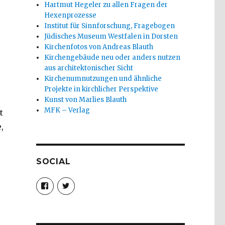
Hartmut Hegeler zu allen Fragen der
Hexenprozesse
Institut für Sinnforschung, Fragebogen
Jüdisches Museum Westfalen in Dorsten
Kirchenfotos von Andreas Blauth
Kirchengebäude neu oder anders nutzen
aus architektonischer Sicht
Kirchenumnutzungen und ähnliche
Projekte in kirchlicher Perspektive
Kunst von Marlies Blauth
MFK – Verlag
t
,
SOCIAL
Profil
Profil
von
von
christoph.fleischer1
ChristophFl
auf
auf
Facebook
Twitter
anzeigen
anzeigen