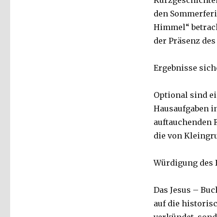
Kurzgeschichte
den Sommerferie
Himmel“ betrach
der Präsenz des 
Ergebnisse siche
Optional sind e
Hausaufgaben in
auftauchenden 
die von Kleingr
Würdigung des 
Das Jesus – Buch
auf die histori