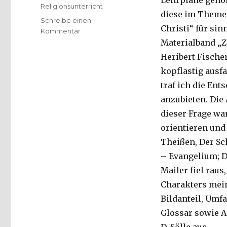
Lehrpläne gehört
Religionsunterricht
diese im Theme
Schreibe einen
Christi“ für sin
zu
Kommentar
Wilfried
Materialband „Z
Oertel,
Heribert Fische
Ganzbuchlektüre
kopflastig ausf
im
Religionsunterricht
traf ich die En
Sekundarstufe
anzubieten. Die
Am
dieser Frage war
Beispiel
von
orientieren und
D.
Theißen, Der Scha
Sölle,
– Evangelium; D
L.
Schottroff:
Mailer fiel raus
Jesus
Charakters mein
von
Bildanteil, Umf
Nazareth,
München
Glossar sowie A
2000-