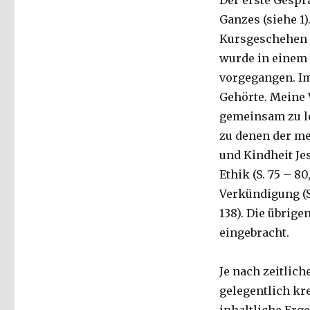
Der erste Gespr
Ganzes (siehe 1)
Kursgeschehen ve
wurde in einem
vorgegangen. Im
Gehörte. Meine 
gemeinsam zu le
zu denen der me
und Kindheit Jesu
Ethik (S. 75 – 8
Verkündigung (S.
138). Die übrig
eingebracht.
Je nach zeitlic
gelegentlich kre