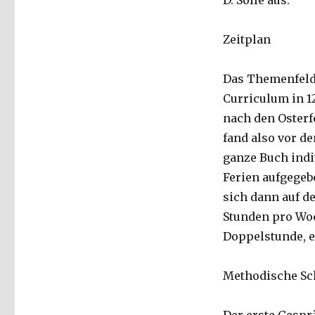
D. Sölle aus.
2,
von
Wilfried
Zeitplan
Oertel,
Meschede
Das Themenfeld
2010
Curriculum in 12
nach den Osterf
fand also vor de
ganze Buch indi
Ferien aufgegeb
sich dann auf d
Stunden pro Woc
Doppelstunde, e
Methodische Sch