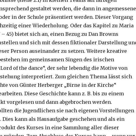
bnisse (siehe 2.1) in kleinen Teams auf farbigen
nsprechend gestaltet werden, die dann in angemessene
der in der Schule präsentiert werden. Dieser Vorgang
chzeitig einer Wiederholung. Oder das Kapitel zu Maria
 – 45) bietet sich an, einen Bezug zu Dan Browns
ustellen und sich mit dessen fiktionaler Darstellung un
ser Person auseinander zu setzen. Weitere kreative
bestehen im gemeinsamen Singen des irischen
Lord of the dance“, der sehr lebendig die Motive von
stehung interpretiert. Zum gleichen Thema lässt sich
hte von Günter Herberger „Birne in der Kirche“
arbeiten. Diese Geschichte kann z. B. bis zu einem
kt vorgelesen und dann abgebrochen werden.
llten die Jugendlichen sie nach eigenen Vorstellungen
. Dies kann als Hausaufgabe geschehen und als ein
dukt des Kurses in eine Sammlung aller dieser