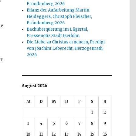
s
Fröndenberg 2026
Bilanz der Aufarbeitung Martin
Heideggers, Christoph Fleischer,
Fröndenberg 2026
re
Bachüberquerung im Lägertal,
Pressenotiz Stadt Iserlohn
Die Liebe zu Christus erneuern, Predigt
von Joachim Leberecht, Herzogenrath
2026
rt
August 2026
M
D
M
D
F
S
S
1
2
3
4
5
6
7
8
9
10
11
12
13
14
15
16