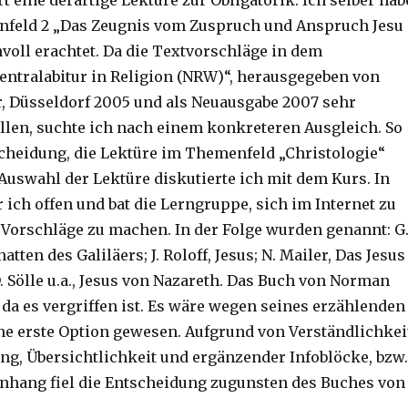
 eine derartige Lektüre zur Obligatorik. Ich selber hab
nfeld 2 „Das Zeugnis vom Zuspruch und Anspruch Jesu
nvoll erachtet. Da die Textvorschläge in dem
entralabitur in Religion (NRW)“, herausgegeben von
r, Düsseldorf 2005 und als Neuausgabe 2007 sehr
allen, suchte ich nach einem konkreteren Ausgleich. So
tscheidung, die Lektüre im Themenfeld „Christologie“
 Auswahl der Lektüre diskutierte ich mit dem Kurs. In
 ich offen und bat die Lerngruppe, sich im Internet zu
 Vorschläge zu machen. In der Folge wurden genannt: G
tten des Galiläers; J. Roloff, Jesus; N. Mailer, Das Jesus
. Sölle u.a., Jesus von Nazareth. Das Buch von Norman
, da es vergriffen ist. Es wäre wegen seines erzählenden
e erste Option gewesen. Aufgrund von Verständlichkei
ang, Übersichtlichkeit und ergänzender Infoblöcke, bzw.
nhang fiel die Entscheidung zugunsten des Buches von