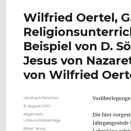
Wilfried Oertel,
Religionsunterri
Beispiel von D. Söl
Jesus von Nazare
von Wilfried Oer
Autor
christoph.fleischer
Vorüberlegunge
Veröffentlicht
8. August 2010
am
Kategorien
Allgemein
,
Die hier vorgest
Unterrichtsbeiträge
Jahrgangsstufe 
Schlagwörter
Bibel
,
Jesus
,