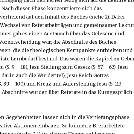
ächsgang nach den Ferien bezog sich auf die Lektüre al
. Nach dieser Phase konzentrierte sich das
rtiefend auf den Inhalt des Buches (siehe 2). Dabei
 Wechsel von Referatbeiträgen und gemeinsamer Lektü
mer gab es einen Austausch über das Gelesene und
Vorentscheidung war, die Abschnitte des Buches
sen, die die theologischen Kernpunkte enthielten und
iste Lernbedarf bestand. Das waren die Kapitel zu Gebu
 (S. 9 – 18), Jesu Stellung zum Gesetz (S. 57 – 62), Jesu
0, darin auch die Würdetitel), Jesu Reich Gottes
 89 – 100) und Kreuz und Auferstehung Jesu (S. 113 –
en Abschnitte wurden über Referate in das Kursgespräch
hen Gegebenheiten lassen sich in die Vertiefungsphase
ative Aktionen einbauen. So können z.B. erarbeitete