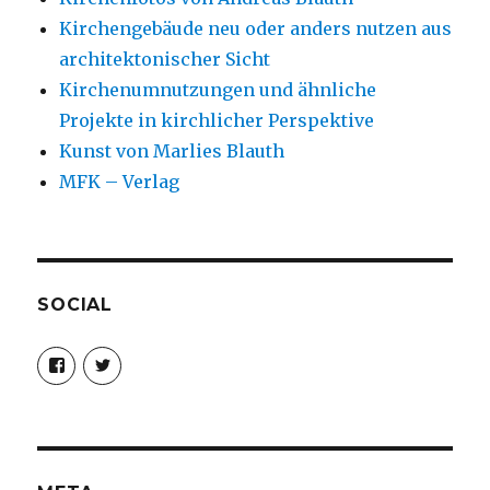
Kirchengebäude neu oder anders nutzen aus
architektonischer Sicht
Kirchenumnutzungen und ähnliche
Projekte in kirchlicher Perspektive
Kunst von Marlies Blauth
MFK – Verlag
SOCIAL
Profil
Profil
von
von
christoph.fleischer1
ChristophFl
auf
auf
Facebook
Twitter
anzeigen
anzeigen