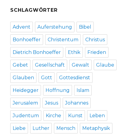
SCHLAGWÖRTER
Advent
Auferstehung
Bibel
Bonhoeffer
Christentum
Christus
Dietrich Bonhoeffer
Ethik
Frieden
Gebet
Gesellschaft
Gewalt
Glaube
Glauben
Gott
Gottesdienst
Heidegger
Hoffnung
Islam
Jerusalem
Jesus
Johannes
Judentum
Kirche
Kunst
Leben
Liebe
Luther
Mensch
Metaphysik