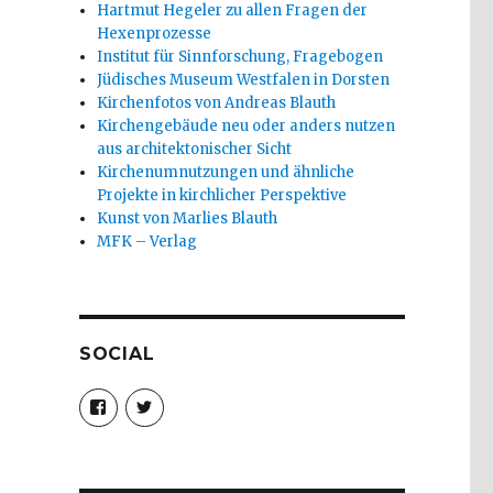
Hartmut Hegeler zu allen Fragen der
Hexenprozesse
Institut für Sinnforschung, Fragebogen
Jüdisches Museum Westfalen in Dorsten
Kirchenfotos von Andreas Blauth
Kirchengebäude neu oder anders nutzen
aus architektonischer Sicht
Kirchenumnutzungen und ähnliche
Projekte in kirchlicher Perspektive
Kunst von Marlies Blauth
MFK – Verlag
SOCIAL
Profil
Profil
von
von
christoph.fleischer1
ChristophFl
auf
auf
Facebook
Twitter
anzeigen
anzeigen