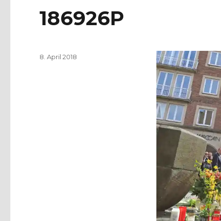
186926P
Veröffentlicht
8. April 2018
am