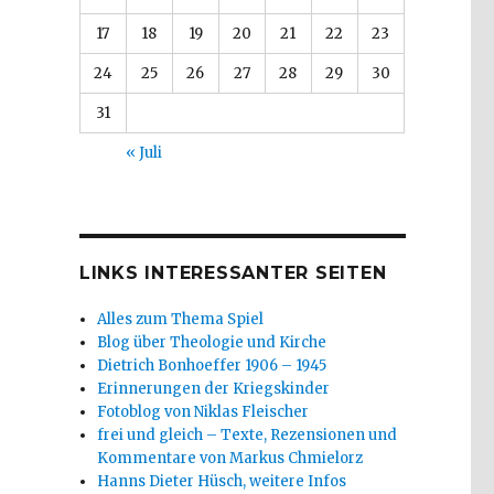
17
18
19
20
21
22
23
24
25
26
27
28
29
30
31
« Juli
LINKS INTERESSANTER SEITEN
Alles zum Thema Spiel
Blog über Theologie und Kirche
Dietrich Bonhoeffer 1906 – 1945
Erinnerungen der Kriegskinder
Fotoblog von Niklas Fleischer
frei und gleich – Texte, Rezensionen und
Kommentare von Markus Chmielorz
Hanns Dieter Hüsch, weitere Infos