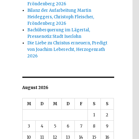
Fröndenberg 2026
Bilanz der Aufarbeitung Martin
Heideggers, Christoph Fleischer,
Fröndenberg 2026
Bachüberquerung im Lägertal,
Pressenotiz Stadt Iserlohn
Die Liebe zu Christus erneuern, Predigt
von Joachim Leberecht, Herzogenrath
2026
August 2026
M
D
M
D
F
S
S
1
2
3
4
5
6
7
8
9
10
11
12
13
14
15
16