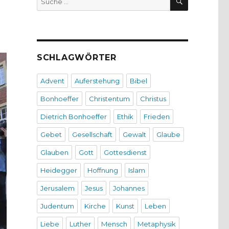
nach:
SCHLAGWÖRTER
Advent
Auferstehung
Bibel
Bonhoeffer
Christentum
Christus
Dietrich Bonhoeffer
Ethik
Frieden
Gebet
Gesellschaft
Gewalt
Glaube
Glauben
Gott
Gottesdienst
Heidegger
Hoffnung
Islam
Jerusalem
Jesus
Johannes
Judentum
Kirche
Kunst
Leben
Liebe
Luther
Mensch
Metaphysik