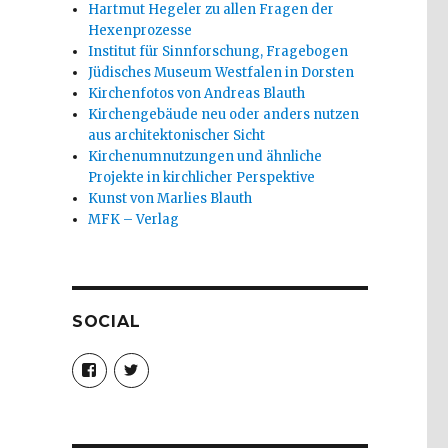
Hartmut Hegeler zu allen Fragen der
Hexenprozesse
Institut für Sinnforschung, Fragebogen
Jüdisches Museum Westfalen in Dorsten
Kirchenfotos von Andreas Blauth
Kirchengebäude neu oder anders nutzen
aus architektonischer Sicht
Kirchenumnutzungen und ähnliche
Projekte in kirchlicher Perspektive
Kunst von Marlies Blauth
MFK – Verlag
SOCIAL
Profil
Profil
von
von
christoph.fleischer1
ChristophFl
auf
auf
Facebook
Twitter
anzeigen
anzeigen