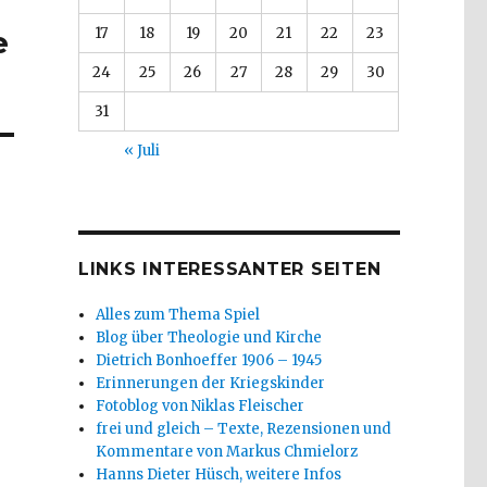
17
18
19
20
21
22
23
e
24
25
26
27
28
29
30
31
« Juli
LINKS INTERESSANTER SEITEN
Alles zum Thema Spiel
Blog über Theologie und Kirche
Dietrich Bonhoeffer 1906 – 1945
Erinnerungen der Kriegskinder
Fotoblog von Niklas Fleischer
frei und gleich – Texte, Rezensionen und
Kommentare von Markus Chmielorz
Hanns Dieter Hüsch, weitere Infos