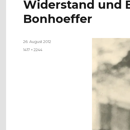
Widerstand und 
Bonhoeffer
Veröffentlicht
26. August 2012
am
Volle
1417 × 2244
Größe