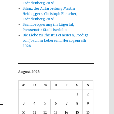
Fröndenberg 2026
Bilanz der Aufarbeitung Martin
Heideggers, Christoph Fleischer,
Fröndenberg 2026
Bachüberquerung im Lägertal,
Pressenotiz Stadt Iserlohn
Die Liebe zu Christus erneuern, Predigt
von Joachim Leberecht, Herzogenrath
2026
August 2026
M
D
M
D
F
S
S
1
2
3
4
5
6
7
8
9
10
11
12
13
14
15
16