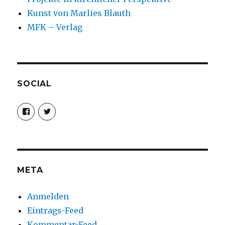
Kunst von Marlies Blauth
MFK – Verlag
SOCIAL
Profil
Profil
von
von
christoph.fleischer1
ChristophFl
auf
auf
Facebook
Twitter
anzeigen
anzeigen
META
Anmelden
Eintrags-Feed
Kommentar-Feed