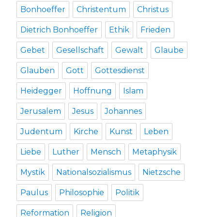
Bonhoeffer
Christentum
Christus
Dietrich Bonhoeffer
Ethik
Frieden
Gebet
Gesellschaft
Gewalt
Glaube
Glauben
Gott
Gottesdienst
Heidegger
Hoffnung
Islam
Jerusalem
Jesus
Johannes
Judentum
Kirche
Kunst
Leben
Liebe
Luther
Mensch
Metaphysik
Mystik
Nationalsozialismus
Nietzsche
Paulus
Philosophie
Politik
Reformation
Religion