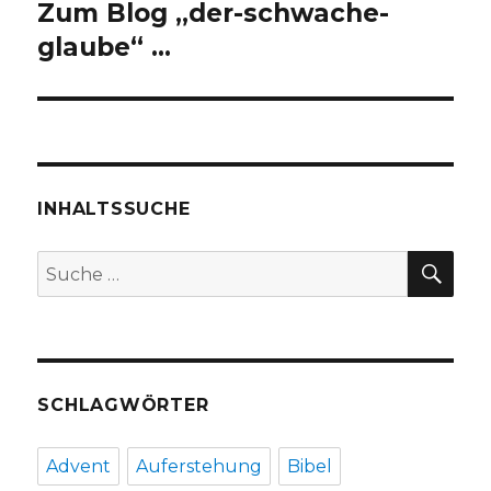
Zum Blog „der-schwache-
glaube“ …
INHALTSSUCHE
SU
Suche
nach:
SCHLAGWÖRTER
Advent
Auferstehung
Bibel