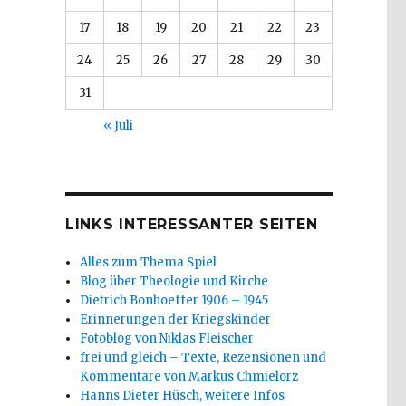
17
18
19
20
21
22
23
24
25
26
27
28
29
30
31
« Juli
LINKS INTERESSANTER SEITEN
Alles zum Thema Spiel
Blog über Theologie und Kirche
Dietrich Bonhoeffer 1906 – 1945
Erinnerungen der Kriegskinder
Fotoblog von Niklas Fleischer
frei und gleich – Texte, Rezensionen und
Kommentare von Markus Chmielorz
Hanns Dieter Hüsch, weitere Infos