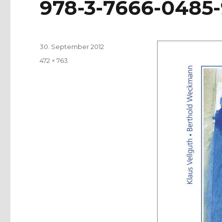
978-3-7666-0485
Veröffentlicht
30. September 2012
am
Volle
472 × 763
Größe