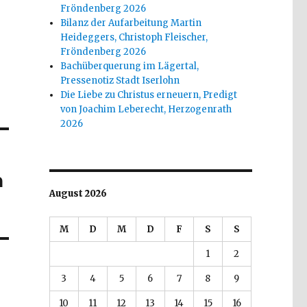
Fröndenberg 2026
Bilanz der Aufarbeitung Martin
Heideggers, Christoph Fleischer,
Fröndenberg 2026
Bachüberquerung im Lägertal,
Pressenotiz Stadt Iserlohn
Die Liebe zu Christus erneuern, Predigt
von Joachim Leberecht, Herzogenrath
2026
n
August 2026
M
D
M
D
F
S
S
1
2
3
4
5
6
7
8
9
10
11
12
13
14
15
16