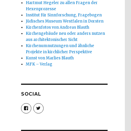
Hartmut Hegeler zu allen Fragen der
Hexenprozesse
Institut für Sinnforschung, Fragebogen
Jüdisches Museum Westfalen in Dorsten
Kirchenfotos von Andreas Blauth
Kirchengebäude neu oder anders nutzen
aus architektonischer Sicht
Kirchenumnutzungen und ähnliche
Projekte in kirchlicher Perspektive
Kunst von Marlies Blauth
MFK – Verlag
SOCIAL
Profil
Profil
von
von
christoph.fleischer1
ChristophFl
auf
auf
Facebook
Twitter
anzeigen
anzeigen