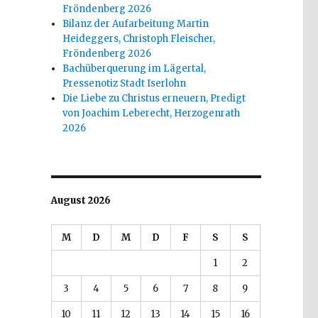
Fröndenberg 2026
Bilanz der Aufarbeitung Martin
Heideggers, Christoph Fleischer,
Fröndenberg 2026
Bachüberquerung im Lägertal,
Pressenotiz Stadt Iserlohn
Die Liebe zu Christus erneuern, Predigt
von Joachim Leberecht, Herzogenrath
2026
August 2026
M
D
M
D
F
S
S
1
2
3
4
5
6
7
8
9
10
11
12
13
14
15
16