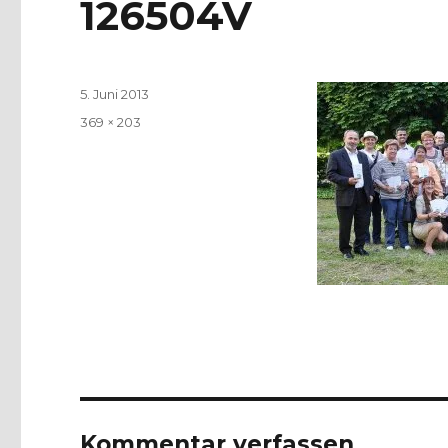
126504V
Veröffentlicht
5. Juni 2013
am
Volle
369 × 203
Größe
Kommentar verfassen