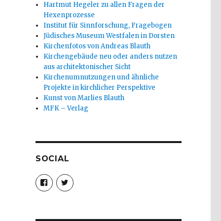
Hartmut Hegeler zu allen Fragen der
Hexenprozesse
Institut für Sinnforschung, Fragebogen
Jüdisches Museum Westfalen in Dorsten
Kirchenfotos von Andreas Blauth
Kirchengebäude neu oder anders nutzen
aus architektonischer Sicht
Kirchenumnutzungen und ähnliche
Projekte in kirchlicher Perspektive
Kunst von Marlies Blauth
MFK – Verlag
SOCIAL
Profil
Profil
von
von
christoph.fleischer1
ChristophFl
auf
auf
Facebook
Twitter
anzeigen
anzeigen