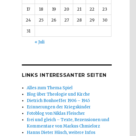
17
18
19
20
21
22
23
24
25
26
27
28
29
30
31
« Juli
LINKS INTERESSANTER SEITEN
Alles zum Thema Spiel
Blog über Theologie und Kirche
Dietrich Bonhoeffer 1906 – 1945
Erinnerungen der Kriegskinder
Fotoblog von Niklas Fleischer
frei und gleich – Texte, Rezensionen und
Kommentare von Markus Chmielorz
Hanns Dieter Hüsch, weitere Infos