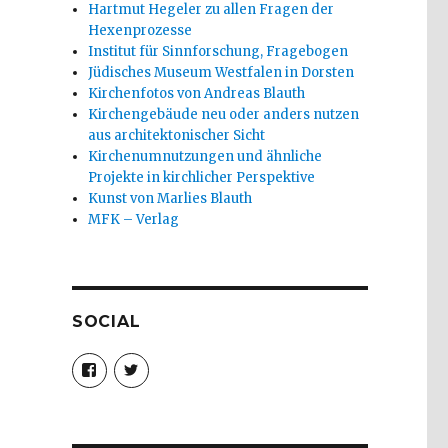
Hartmut Hegeler zu allen Fragen der
Hexenprozesse
Institut für Sinnforschung, Fragebogen
Jüdisches Museum Westfalen in Dorsten
Kirchenfotos von Andreas Blauth
Kirchengebäude neu oder anders nutzen
aus architektonischer Sicht
Kirchenumnutzungen und ähnliche
Projekte in kirchlicher Perspektive
Kunst von Marlies Blauth
MFK – Verlag
SOCIAL
Profil
Profil
von
von
christoph.fleischer1
ChristophFl
auf
auf
Facebook
Twitter
anzeigen
anzeigen