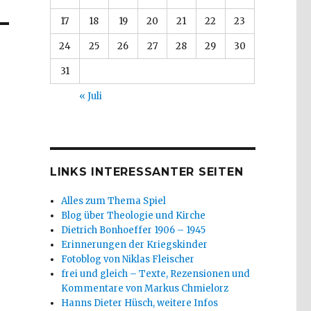
17
18
19
20
21
22
23
24
25
26
27
28
29
30
31
« Juli
LINKS INTERESSANTER SEITEN
Alles zum Thema Spiel
Blog über Theologie und Kirche
Dietrich Bonhoeffer 1906 – 1945
Erinnerungen der Kriegskinder
Fotoblog von Niklas Fleischer
frei und gleich – Texte, Rezensionen und
Kommentare von Markus Chmielorz
Hanns Dieter Hüsch, weitere Infos