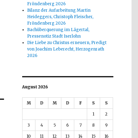
Fröndenberg 2026
Bilanz der Aufarbeitung Martin
Heideggers, Christoph Fleischer,
Fröndenberg 2026
Bachüberquerung im Lägertal,
Pressenotiz Stadt Iserlohn
Die Liebe zu Christus erneuern, Predigt
von Joachim Leberecht, Herzogenrath
2026
August 2026
M
D
M
D
F
S
S
1
2
3
4
5
6
7
8
9
10
11
12
13
14
15
16