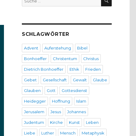
nach:
SCHLAGWÖRTER
Advent
Auferstehung
Bibel
Bonhoeffer
Christentum
Christus
Dietrich Bonhoeffer
Ethik
Frieden
Gebet
Gesellschaft
Gewalt
Glaube
Glauben
Gott
Gottesdienst
Heidegger
Hoffnung
Islam
Jerusalem
Jesus
Johannes
Judentum
Kirche
Kunst
Leben
Liebe
Luther
Mensch
Metaphysik