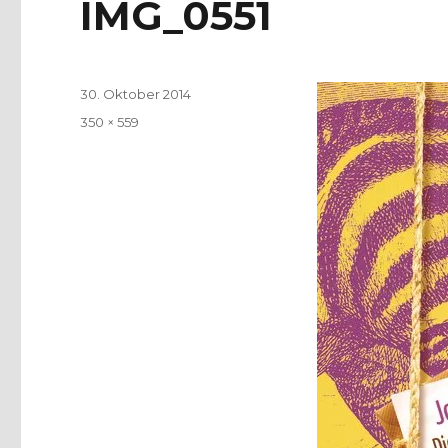
IMG_0551
Veröffentlicht
30. Oktober 2014
am
Volle
350 × 559
Größe