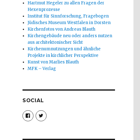
Hartmut Hegeler zu allen Fragen der
Hexenprozesse
Institut für Sinnforschung, Fragebogen
Jüdisches Museum Westfalen in Dorsten
Kirchenfotos von Andreas Blauth
Kirchengebäude neu oder anders nutzen
aus architektonischer Sicht
Kirchenumnutzungen und ähnliche
Projekte in kirchlicher Perspektive
Kunst von Marlies Blauth
MFK – Verlag
SOCIAL
Profil
Profil
von
von
christoph.fleischer1
ChristophFl
auf
auf
Facebook
Twitter
anzeigen
anzeigen