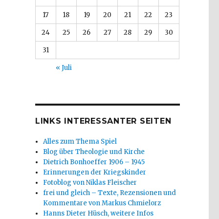
17
18
19
20
21
22
23
24
25
26
27
28
29
30
31
« Juli
LINKS INTERESSANTER SEITEN
Alles zum Thema Spiel
Blog über Theologie und Kirche
Dietrich Bonhoeffer 1906 – 1945
Erinnerungen der Kriegskinder
Fotoblog von Niklas Fleischer
frei und gleich – Texte, Rezensionen und
Kommentare von Markus Chmielorz
Hanns Dieter Hüsch, weitere Infos