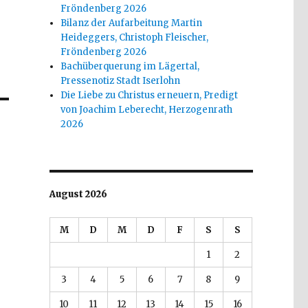
Fröndenberg 2026
Bilanz der Aufarbeitung Martin
Heideggers, Christoph Fleischer,
Fröndenberg 2026
Bachüberquerung im Lägertal,
Pressenotiz Stadt Iserlohn
Die Liebe zu Christus erneuern, Predigt
von Joachim Leberecht, Herzogenrath
2026
August 2026
M
D
M
D
F
S
S
1
2
3
4
5
6
7
8
9
10
11
12
13
14
15
16