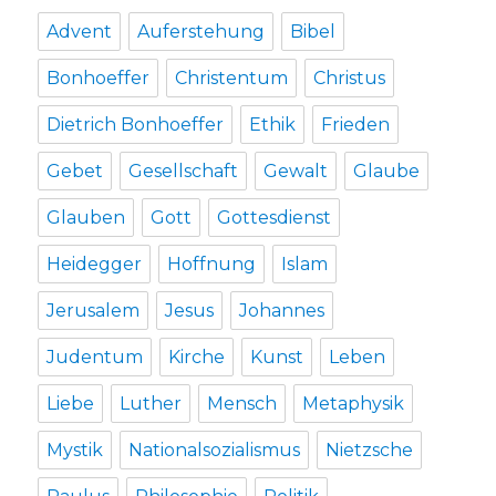
Advent
Auferstehung
Bibel
Bonhoeffer
Christentum
Christus
Dietrich Bonhoeffer
Ethik
Frieden
Gebet
Gesellschaft
Gewalt
Glaube
Glauben
Gott
Gottesdienst
Heidegger
Hoffnung
Islam
Jerusalem
Jesus
Johannes
Judentum
Kirche
Kunst
Leben
Liebe
Luther
Mensch
Metaphysik
Mystik
Nationalsozialismus
Nietzsche