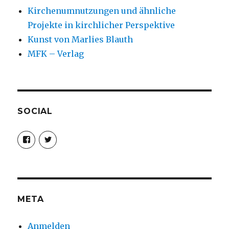
Kirchenumnutzungen und ähnliche
Projekte in kirchlicher Perspektive
Kunst von Marlies Blauth
MFK – Verlag
SOCIAL
Profil
Profil
von
von
christoph.fleischer1
ChristophFl
auf
auf
Facebook
Twitter
anzeigen
anzeigen
META
Anmelden