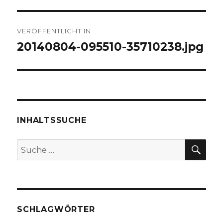
Beitragsnavigation
VERÖFFENTLICHT IN
20140804-095510-35710238.jpg
INHALTSSUCHE
SU
Suche
nach:
SCHLAGWÖRTER