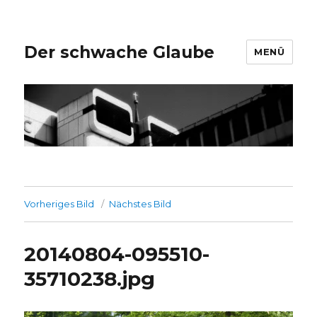
Der schwache Glaube
MENÜ
Vorheriges Bild
Nächstes Bild
20140804-095510-
35710238.jpg