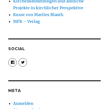
Kirchenumnutzungen und ähnliche
Projekte in kirchlicher Perspektive
Kunst von Marlies Blauth
MFK – Verlag
SOCIAL
Profil
Profil
von
von
christoph.fleischer1
ChristophFl
auf
auf
Facebook
Twitter
anzeigen
anzeigen
META
Anmelden