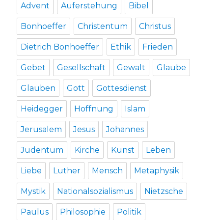
Advent
Auferstehung
Bibel
Bonhoeffer
Christentum
Christus
Dietrich Bonhoeffer
Ethik
Frieden
Gebet
Gesellschaft
Gewalt
Glaube
Glauben
Gott
Gottesdienst
Heidegger
Hoffnung
Islam
Jerusalem
Jesus
Johannes
Judentum
Kirche
Kunst
Leben
Liebe
Luther
Mensch
Metaphysik
Mystik
Nationalsozialismus
Nietzsche
Paulus
Philosophie
Politik