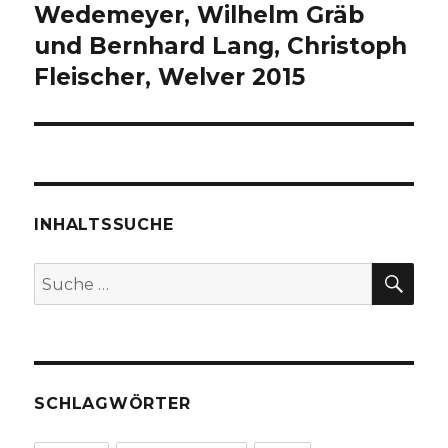
Wedemeyer, Wilhelm Gräb
und Bernhard Lang, Christoph
Fleischer, Welver 2015
INHALTSSUCHE
SU
Suche
nach:
SCHLAGWÖRTER