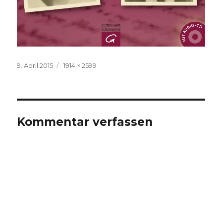
Veröffentlicht
Volle
9. April 2015
1914 × 2599
am
Größe
Kommentar verfassen