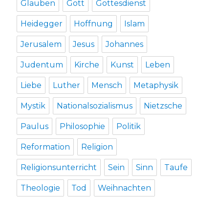
Glauben
Gott
Gottesdienst
Heidegger
Hoffnung
Islam
Jerusalem
Jesus
Johannes
Judentum
Kirche
Kunst
Leben
Liebe
Luther
Mensch
Metaphysik
Mystik
Nationalsozialismus
Nietzsche
Paulus
Philosophie
Politik
Reformation
Religion
Religionsunterricht
Sein
Sinn
Taufe
Theologie
Tod
Weihnachten