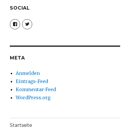
SOCIAL
Profil
Profil
von
von
christoph.fleischer1
ChristophFl
auf
auf
Facebook
Twitter
anzeigen
anzeigen
META
Anmelden
Eintrags-Feed
Kommentar-Feed
WordPress.org
Startseite