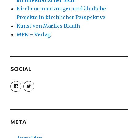
architektonischer Sicht
Kirchenumnutzungen und ähnliche
Projekte in kirchlicher Perspektive
Kunst von Marlies Blauth
MFK – Verlag
SOCIAL
Profil
Profil
von
von
christoph.fleischer1
ChristophFl
auf
auf
Facebook
Twitter
anzeigen
anzeigen
META