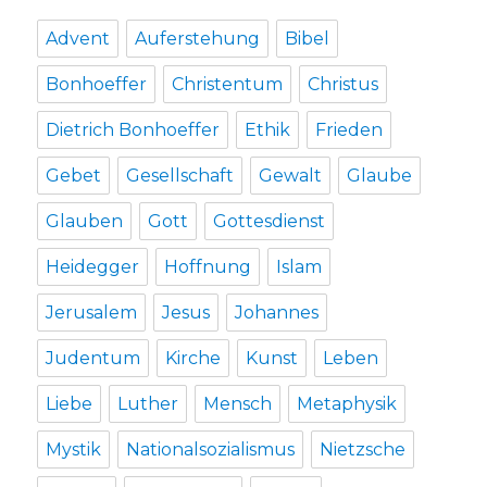
Advent
Auferstehung
Bibel
Bonhoeffer
Christentum
Christus
Dietrich Bonhoeffer
Ethik
Frieden
Gebet
Gesellschaft
Gewalt
Glaube
Glauben
Gott
Gottesdienst
Heidegger
Hoffnung
Islam
Jerusalem
Jesus
Johannes
Judentum
Kirche
Kunst
Leben
Liebe
Luther
Mensch
Metaphysik
Mystik
Nationalsozialismus
Nietzsche