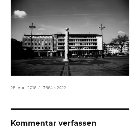
Veröffentlicht
Volle
28. April 2016
3664 × 2422
am
Größe
Kommentar verfassen