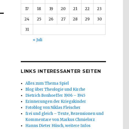
17
18
19
20
21
22
23
24
25
26
27
28
29
30
31
« Juli
LINKS INTERESSANTER SEITEN
Alles zum Thema Spiel
Blog über Theologie und Kirche
Dietrich Bonhoeffer 1906 – 1945
Erinnerungen der Kriegskinder
Fotoblog von Niklas Fleischer
frei und gleich – Texte, Rezensionen und
Kommentare von Markus Chmielorz
Hanns Dieter Hüsch, weitere Infos