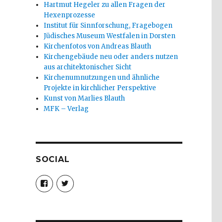
Hartmut Hegeler zu allen Fragen der
Hexenprozesse
Institut für Sinnforschung, Fragebogen
Jüdisches Museum Westfalen in Dorsten
Kirchenfotos von Andreas Blauth
Kirchengebäude neu oder anders nutzen
aus architektonischer Sicht
Kirchenumnutzungen und ähnliche
Projekte in kirchlicher Perspektive
Kunst von Marlies Blauth
MFK – Verlag
SOCIAL
Profil
Profil
von
von
christoph.fleischer1
ChristophFl
auf
auf
Facebook
Twitter
anzeigen
anzeigen