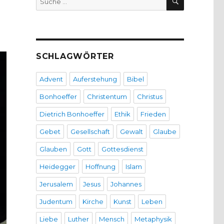
nach:
SCHLAGWÖRTER
Advent
Auferstehung
Bibel
Bonhoeffer
Christentum
Christus
Dietrich Bonhoeffer
Ethik
Frieden
Gebet
Gesellschaft
Gewalt
Glaube
Glauben
Gott
Gottesdienst
Heidegger
Hoffnung
Islam
Jerusalem
Jesus
Johannes
Judentum
Kirche
Kunst
Leben
Liebe
Luther
Mensch
Metaphysik