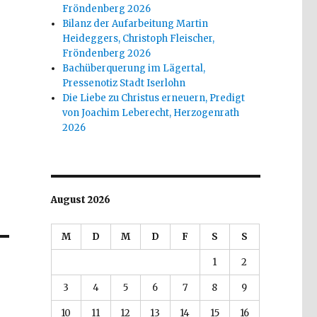
Fröndenberg 2026
Bilanz der Aufarbeitung Martin
Heideggers, Christoph Fleischer,
Fröndenberg 2026
Bachüberquerung im Lägertal,
Pressenotiz Stadt Iserlohn
Die Liebe zu Christus erneuern, Predigt
von Joachim Leberecht, Herzogenrath
2026
August 2026
M
D
M
D
F
S
S
1
2
6
3
4
5
6
7
8
9
10
11
12
13
14
15
16