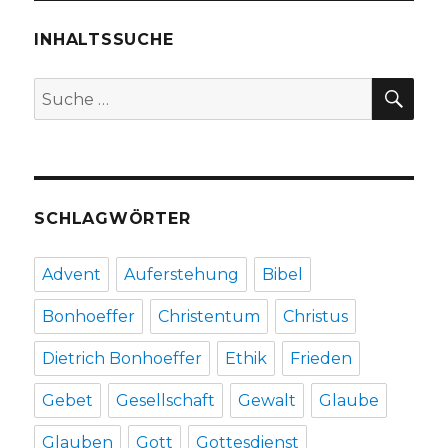
23
mit
INHALTSSUCHE
Zitaten
von
SU
Suche
Dietric
nach:
Bonhoe
aus
dem
Buch
„Nachfo
SCHLAGWÖRTER
(1937),
Christo
Fleische
Advent
Auferstehung
Bibel
Welver
2018
Bonhoeffer
Christentum
Christus
Dietrich Bonhoeffer
Ethik
Frieden
Gebet
Gesellschaft
Gewalt
Glaube
Glauben
Gott
Gottesdienst