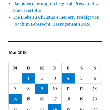
Bachüberquerung im Lägertal, Pressenotiz
Stadt Iserlohn
Die Liebe zu Christus erneuern, Predigt von
Joachim Leberecht, Herzogenrath 2026
Mai 2018
M
D
M
D
F
S
S
1
2
3
4
5
6
7
8
9
10
11
12
13
14
15
16
17
18
19
20
21
22
23
24
25
26
27