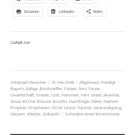
Drucken
LinkedIn
Mehr
Gefällt mir:
Autor
Veröffentlicht
Kategorien
Schlag
christoph.fleischer
31. Mai 2018
Allgemein
,
Predigt
am
Bayern
,
billige
,
Bonhoeffer
,
Felsen
,
fern
,
Feuer
,
Gesellschaft
,
Gnade
,
Gott
,
Hammer
,
Herr
,
Israel
,
Jeremia
,
Jesus
,
Kirche
,
Kreuze
,
Kruzifix
,
Nachfolge
,
Nähe
,
Namen
,
Prophet
,
Propheten
,
Stroh
,
teure
,
Träume
,
Verkündigung
,
zu
Weizen
,
Wetter
,
Zebaoth
Schreibe einen Kommentar
Predigt
zu
Jeremi