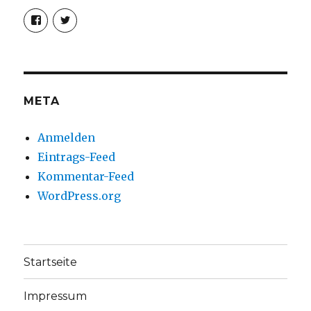
Profil
Profil
von
von
christoph.fleischer1
ChristophFl
auf
auf
Facebook
Twitter
anzeigen
anzeigen
META
Anmelden
Eintrags-Feed
Kommentar-Feed
WordPress.org
Startseite
Impressum