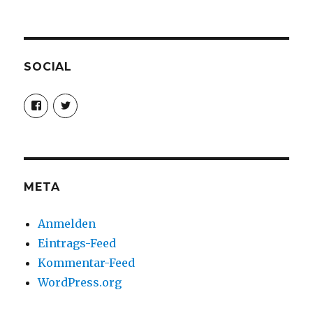
SOCIAL
Profil
Profil
von
von
christoph.fleischer1
ChristophFl
auf
auf
Facebook
Twitter
anzeigen
anzeigen
META
Anmelden
Eintrags-Feed
Kommentar-Feed
WordPress.org