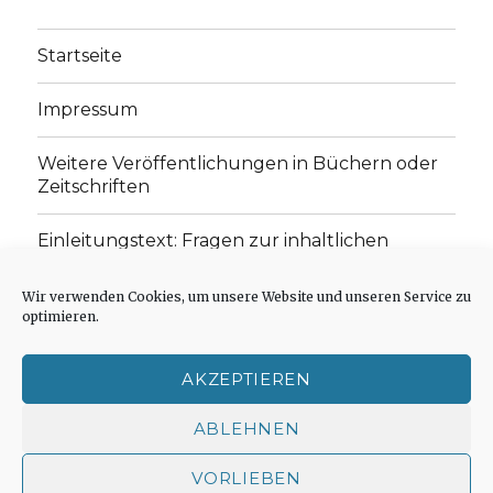
Startseite
Impressum
Weitere Veröffentlichungen in Büchern oder
Zeitschriften
Einleitungstext: Fragen zur inhaltlichen
Position der Homepage und zum Begriff des
„schwachen Glaubens“
Wir verwenden Cookies, um unsere Website und unseren Service zu
optimieren.
Einladung zur Mitarbeit: Rezensionen,
Aufsätze, Gedichte und Predigten
AKZEPTIEREN
Cookie-Richtlinie (EU)
ABLEHNEN
VORLIEBEN
Der schwache Glaube
Impressum
Stolz präsentiert