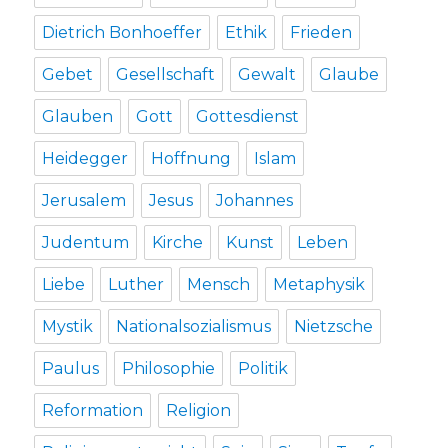
Dietrich Bonhoeffer
Ethik
Frieden
Gebet
Gesellschaft
Gewalt
Glaube
Glauben
Gott
Gottesdienst
Heidegger
Hoffnung
Islam
Jerusalem
Jesus
Johannes
Judentum
Kirche
Kunst
Leben
Liebe
Luther
Mensch
Metaphysik
Mystik
Nationalsozialismus
Nietzsche
Paulus
Philosophie
Politik
Reformation
Religion