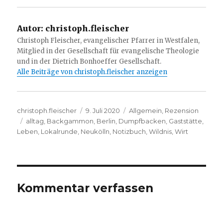
Autor:
christoph.fleischer
Christoph Fleischer, evangelischer Pfarrer in Westfalen,
Mitglied in der Gesellschaft für evangelische Theologie
und in der Dietrich Bonhoeffer Gesellschaft.
Alle Beiträge von christoph.fleischer anzeigen
Autor
Veröffentlicht
Kategorien
christoph.fleischer
9. Juli 2020
Allgemein
,
Rezension
Schlagwörter
am
alltag
,
Backgammon
,
Berlin
,
Dumpfbacken
,
Gaststätte
,
Leben
,
Lokalrunde
,
Neukölln
,
Notizbuch
,
Wildnis
,
Wirt
Kommentar verfassen