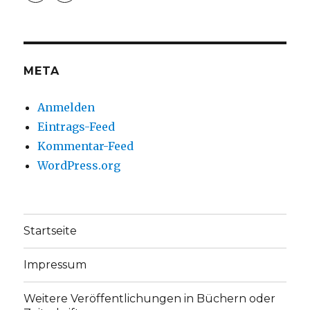
christoph.fleischer1
ChristophFl
auf
auf
Facebook
Twitter
anzeigen
anzeigen
META
Anmelden
Eintrags-Feed
Kommentar-Feed
WordPress.org
Startseite
Impressum
Weitere Veröffentlichungen in Büchern oder