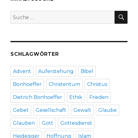
SU
Suche
nach:
SCHLAGWÖRTER
Advent
Auferstehung
Bibel
Bonhoeffer
Christentum
Christus
Dietrich Bonhoeffer
Ethik
Frieden
Gebet
Gesellschaft
Gewalt
Glaube
Glauben
Gott
Gottesdienst
Heidegger
Hoffnung
Islam