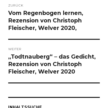
Beitragsnavigation
ZURÜCK
Vom Regenbogen lernen,
Vorheriger
Beitrag:
Rezension von Christoph
Fleischer, Welver 2020,
WEITER
„Todtnauberg“ – das Gedicht,
Nächster
Beitrag:
Rezension von Christoph
Fleischer, Welver 2020
INHALTSSUCHE