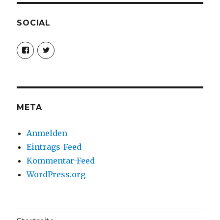
SOCIAL
Profil
Profil
von
von
christoph.fleischer1
ChristophFl
auf
auf
Facebook
Twitter
anzeigen
anzeigen
META
Anmelden
Eintrags-Feed
Kommentar-Feed
WordPress.org