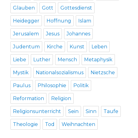
Glauben
Gott
Gottesdienst
Heidegger
Hoffnung
Islam
Jerusalem
Jesus
Johannes
Judentum
Kirche
Kunst
Leben
Liebe
Luther
Mensch
Metaphysik
Mystik
Nationalsozialismus
Nietzsche
Paulus
Philosophie
Politik
Reformation
Religion
Religionsunterricht
Sein
Sinn
Taufe
Theologie
Tod
Weihnachten