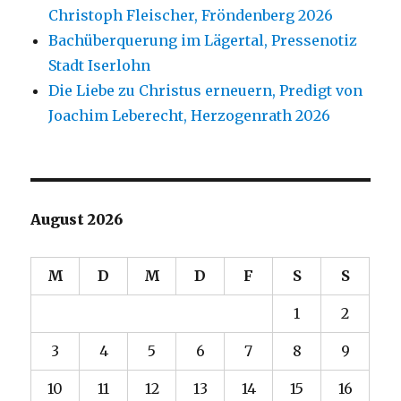
Christoph Fleischer, Fröndenberg 2026
Bachüberquerung im Lägertal, Pressenotiz
Stadt Iserlohn
Die Liebe zu Christus erneuern, Predigt von
Joachim Leberecht, Herzogenrath 2026
August 2026
M
D
M
D
F
S
S
1
2
3
4
5
6
7
8
9
10
11
12
13
14
15
16