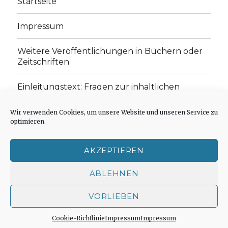
Startseite
Impressum
Weitere Veröffentlichungen in Büchern oder
Zeitschriften
Einleitungstext: Fragen zur inhaltlichen
Position der Homepage und zum Begriff des
„schwachen Glaubens“
Wir verwenden Cookies, um unsere Website und unseren Service zu
optimieren.
Einladung zur Mitarbeit: Rezensionen,
Aufsätze, Gedichte und Predigten
AKZEPTIEREN
Cookie-Richtlinie (EU)
ABLEHNEN
VORLIEBEN
Der schwache Glaube
Impressum
Stolz präsentiert
von WordPress
Cookie-Richtlinie
Impressum
Impressum