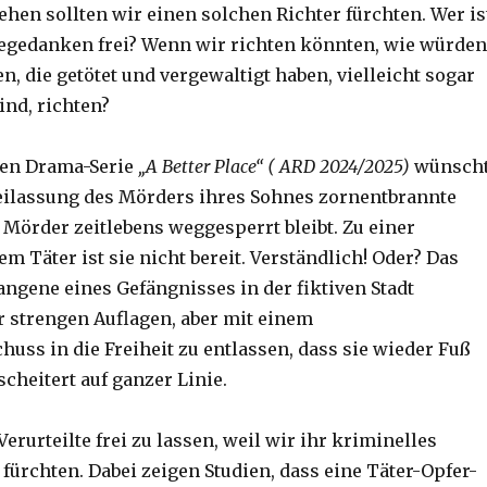
hen sollten wir einen solchen Richter fürchten. Wer is
egedanken frei? Wenn wir richten könnten, wie würden
, die getötet und vergewaltigt haben, vielleicht sogar
ind, richten?
igen Drama-Serie
„A Better Place“ ( ARD 2024/2025)
wünsch
reilassung des Mörders ihres Sohnes zornentbrannte
 Mörder zeitlebens weggesperrt bleibt. Zu einer
m Täter ist sie nicht bereit. Verständlich! Oder? Das
ngene eines Gefängnisses in der fiktiven Stadt
r strengen Auflagen, aber mit einem
uss in die Freiheit zu entlassen, dass sie wieder Fuß
cheitert auf ganzer Linie.
 Verurteilte frei zu lassen, weil wir ihr kriminelles
fürchten. Dabei zeigen Studien, dass eine Täter-Opfer-