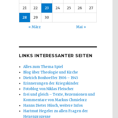
21
22
23
24
25
26
27
28
29
30
« März
Mai »
LINKS INTERESSANTER SEITEN
Alles zum Thema Spiel
Blog über Theologie und Kirche
Dietrich Bonhoeffer 1906 – 1945
Erinnerungen der Kriegskinder
Fotoblog von Niklas Fleischer
frei und gleich – Texte, Rezensionen und
Kommentare von Markus Chmielorz
Hanns Dieter Hüsch, weitere Infos
Hartmut Hegeler zu allen Fragen der
Hexenprozesse