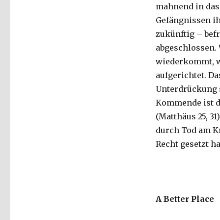
mahnend in das 
Gefängnissen ih
zukünftig – befr
abgeschlossen. 
wiederkommt, w
aufgerichtet. D
Unterdrückung s
Kommende ist de
(Matthäus 25, 31
durch Tod am Kr
Recht gesetzt hat
A Better Place