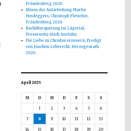
t
Fröndenberg 2026
Bilanz der Aufarbeitung Martin
Heideggers, Christoph Fleischer,
Fröndenberg 2026
Bachüberquerung im Lägertal,
Pressenotiz Stadt Iserlohn
Die Liebe zu Christus erneuern, Predigt
t
von Joachim Leberecht, Herzogenrath
2026
April 2025
M
D
M
D
F
S
S
1
2
3
4
5
6
7
8
9
10
11
12
13
14
15
16
17
18
19
20