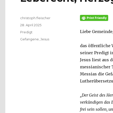
Autor
christoph.fleischer
Veröffentlicht
28. April 2025
am
Liebe Gemeinde
Kategorien
Predigt
Schlagwörter
Gefangene
,
Jesus
das öffentliche
seiner Predigt 
Jesus liest aus d
messianischer T
Messias die Gef
Lutherübersetzu
„Der Geist des Her
verkündigen das 
frei sein sollen, 