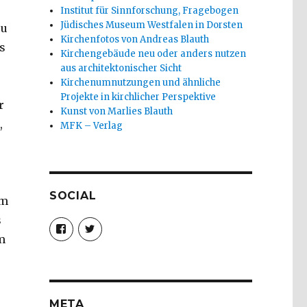
Institut für Sinnforschung, Fragebogen
Jüdisches Museum Westfalen in Dorsten
su
Kirchenfotos von Andreas Blauth
s
Kirchengebäude neu oder anders nutzen
aus architektonischer Sicht
Kirchenumnutzungen und ähnliche
Projekte in kirchlicher Perspektive
r
Kunst von Marlies Blauth
,
MFK – Verlag
SOCIAL
um
s
Profil
Profil
von
von
m
christoph.fleischer1
ChristophFl
auf
auf
Facebook
Twitter
anzeigen
anzeigen
META