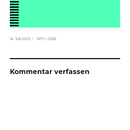
Veröffentlicht
Volle
14. Juli 2025
1475 × 2362
am
Größe
Kommentar verfassen