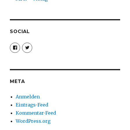
SOCIAL
Profil
Profil
von
von
christoph.fleischer1
ChristophFl
auf
auf
Facebook
Twitter
anzeigen
anzeigen
META
Anmelden
Eintrags-Feed
Kommentar-Feed
WordPress.org