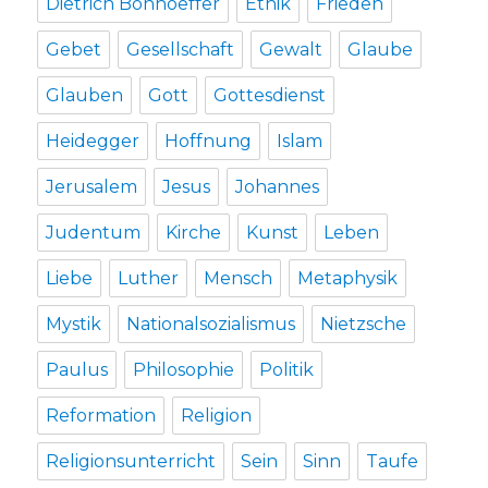
Dietrich Bonhoeffer
Ethik
Frieden
Gebet
Gesellschaft
Gewalt
Glaube
Glauben
Gott
Gottesdienst
Heidegger
Hoffnung
Islam
Jerusalem
Jesus
Johannes
Judentum
Kirche
Kunst
Leben
Liebe
Luther
Mensch
Metaphysik
Mystik
Nationalsozialismus
Nietzsche
Paulus
Philosophie
Politik
Reformation
Religion
Religionsunterricht
Sein
Sinn
Taufe