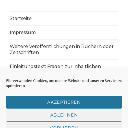
Startseite
Impressum
Weitere Veröffentlichungen in Büchern oder
Zeitschriften
Einleitungstext: Fragen zur inhaltlichen
Position der Homepage und zum Begriff des
„schwachen Glaubens“
Wir verwenden Cookies, um unsere Website und unseren Service zu
optimieren.
Einladung zur Mitarbeit: Rezensionen,
Aufsätze, Gedichte und Predigten
AKZEPTIEREN
Cookie-Richtlinie (EU)
ABLEHNEN
VORLIEBEN