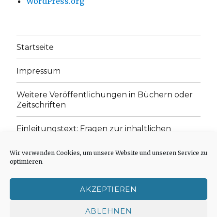
WordPress.org
Startseite
Impressum
Weitere Veröffentlichungen in Büchern oder
Zeitschriften
Einleitungstext: Fragen zur inhaltlichen
Position der Homepage und zum Begriff des
„schwachen Glaubens“
Wir verwenden Cookies, um unsere Website und unseren Service zu
optimieren.
Einladung zur Mitarbeit: Rezensionen,
Aufsätze, Gedichte und Predigten
AKZEPTIEREN
Cookie-Richtlinie (EU)
ABLEHNEN