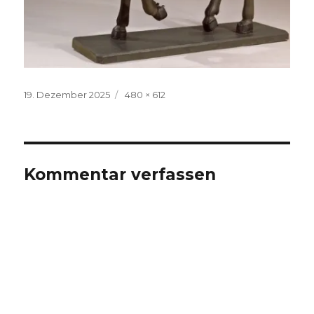
Veröffentlicht
Volle
19. Dezember 2025
480 × 612
am
Größe
Kommentar verfassen