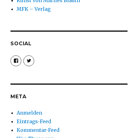
Kunst von Marlies Blauth
MFK – Verlag
SOCIAL
Profil
Profil
von
von
christoph.fleischer1
ChristophFl
auf
auf
Facebook
Twitter
anzeigen
anzeigen
META
Anmelden
Eintrags-Feed
Kommentar-Feed