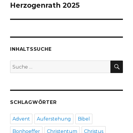
Herzogenrath 2025
INHALTSSUCHE
SU
Suche
nach:
SCHLAGWÖRTER
Advent
Auferstehung
Bibel
Bonhoeffer
Christentum
Christus