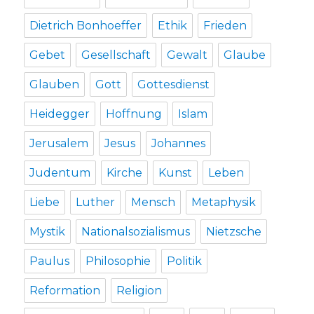
Dietrich Bonhoeffer
Ethik
Frieden
Gebet
Gesellschaft
Gewalt
Glaube
Glauben
Gott
Gottesdienst
Heidegger
Hoffnung
Islam
Jerusalem
Jesus
Johannes
Judentum
Kirche
Kunst
Leben
Liebe
Luther
Mensch
Metaphysik
Mystik
Nationalsozialismus
Nietzsche
Paulus
Philosophie
Politik
Reformation
Religion