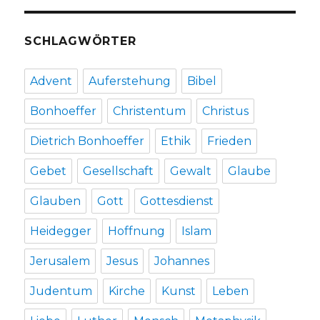
von
Christoph
SCHLAGWÖRTER
Fleischer,
Fröndenberg
2025
Advent
Auferstehung
Bibel
Bonhoeffer
Christentum
Christus
Dietrich Bonhoeffer
Ethik
Frieden
Gebet
Gesellschaft
Gewalt
Glaube
Glauben
Gott
Gottesdienst
Heidegger
Hoffnung
Islam
Jerusalem
Jesus
Johannes
Judentum
Kirche
Kunst
Leben