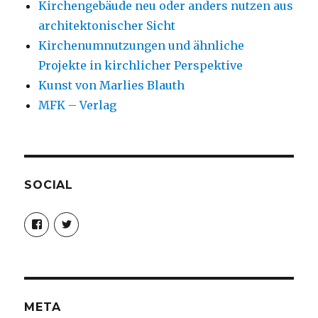
Kirchengebäude neu oder anders nutzen aus
architektonischer Sicht
Kirchenumnutzungen und ähnliche
Projekte in kirchlicher Perspektive
Kunst von Marlies Blauth
MFK – Verlag
SOCIAL
Profil
Profil
von
von
christoph.fleischer1
ChristophFl
auf
auf
Facebook
Twitter
anzeigen
anzeigen
META