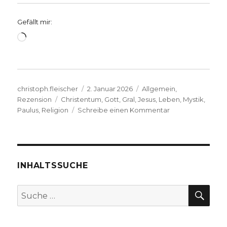
Gefällt mir:
Wird
geladen …
Autor
Veröffentlicht
Kategorien
christoph.fleischer
2. Januar 2026
Allgemein
,
Schlagwörter
am
Rezension
Christentum
,
Gott
,
Gral
,
Jesus
,
Leben
,
Mystik
,
zu
Paulus
,
Religion
Schreibe einen Kommentar
Das
Geheimnis
von
frühmittelalterlic
Glaubenszeugnis
INHALTSSUCHE
in
Religion,
SU
Suche
Kunst
nach:
und
Literatur,
Rezension