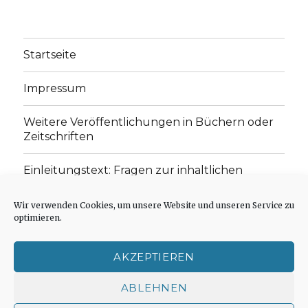
Startseite
Impressum
Weitere Veröffentlichungen in Büchern oder
Zeitschriften
Einleitungstext: Fragen zur inhaltlichen
Position der Homepage und zum Begriff des
„schwachen Glaubens“
Wir verwenden Cookies, um unsere Website und unseren Service zu
optimieren.
Einladung zur Mitarbeit: Rezensionen,
Aufsätze, Gedichte und Predigten
AKZEPTIEREN
Cookie-Richtlinie (EU)
ABLEHNEN