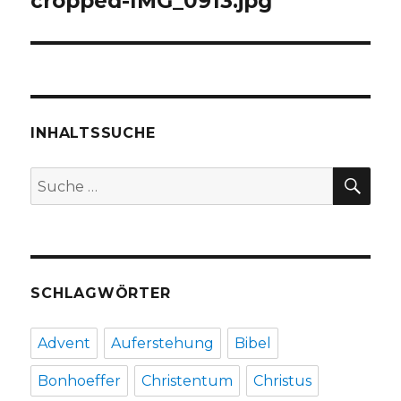
cropped-IMG_0913.jpg
INHALTSSUCHE
SU
Suche
nach:
SCHLAGWÖRTER
Advent
Auferstehung
Bibel
Bonhoeffer
Christentum
Christus