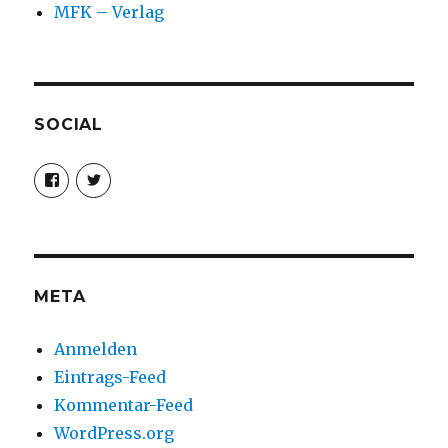
MFK – Verlag
SOCIAL
Profil
Profil
von
von
christoph.fleischer1
ChristophFl
auf
auf
Facebook
Twitter
anzeigen
anzeigen
META
Anmelden
Eintrags-Feed
Kommentar-Feed
WordPress.org