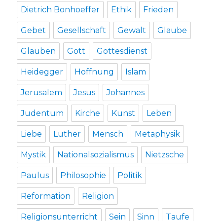
Dietrich Bonhoeffer
Ethik
Frieden
Gebet
Gesellschaft
Gewalt
Glaube
Glauben
Gott
Gottesdienst
Heidegger
Hoffnung
Islam
Jerusalem
Jesus
Johannes
Judentum
Kirche
Kunst
Leben
Liebe
Luther
Mensch
Metaphysik
Mystik
Nationalsozialismus
Nietzsche
Paulus
Philosophie
Politik
Reformation
Religion
Religionsunterricht
Sein
Sinn
Taufe