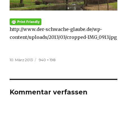
http://www.der-schwache-glaube.de/wp-
content/uploads/2013/03/cropped-IMG_0913.jpg
Veröffentlicht
Volle
10. März 2013
940 × 198
am
Größe
Kommentar verfassen