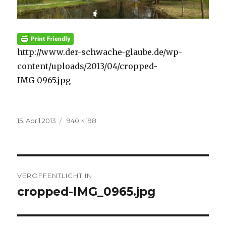
http://www.der-schwache-glaube.de/wp-
content/uploads/2013/04/cropped-
IMG_0965.jpg
Veröffentlicht
Volle
15. April 2013
940 × 198
am
Größe
Beitragsnavigation
VERÖFFENTLICHT IN
cropped-IMG_0965.jpg