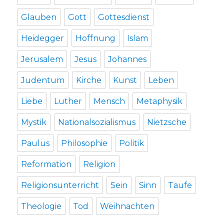
Glauben
Gott
Gottesdienst
Heidegger
Hoffnung
Islam
Jerusalem
Jesus
Johannes
Judentum
Kirche
Kunst
Leben
Liebe
Luther
Mensch
Metaphysik
Mystik
Nationalsozialismus
Nietzsche
Paulus
Philosophie
Politik
Reformation
Religion
Religionsunterricht
Sein
Sinn
Taufe
Theologie
Tod
Weihnachten