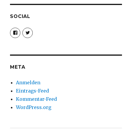
SOCIAL
Profil
Profil
von
von
christoph.fleischer1
ChristophFl
auf
auf
Facebook
Twitter
anzeigen
anzeigen
META
Anmelden
Eintrags-Feed
Kommentar-Feed
WordPress.org