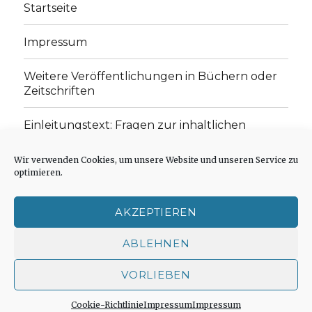
Startseite
Impressum
Weitere Veröffentlichungen in Büchern oder
Zeitschriften
Einleitungstext: Fragen zur inhaltlichen
Position der Homepage und zum Begriff des
„schwachen Glaubens“
Wir verwenden Cookies, um unsere Website und unseren Service zu
optimieren.
Einladung zur Mitarbeit: Rezensionen,
Aufsätze, Gedichte und Predigten
AKZEPTIEREN
Cookie-Richtlinie (EU)
ABLEHNEN
VORLIEBEN
Der schwache Glaube
Impressum
Stolz präsentiert
von WordPress
Cookie-Richtlinie
Impressum
Impressum