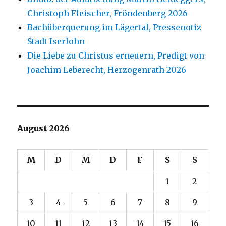
Christoph Fleischer, Fröndenberg 2026
Bachüberquerung im Lägertal, Pressenotiz
Stadt Iserlohn
Die Liebe zu Christus erneuern, Predigt von
Joachim Leberecht, Herzogenrath 2026
August 2026
M
D
M
D
F
S
S
1
2
3
4
5
6
7
8
9
10
11
12
13
14
15
16