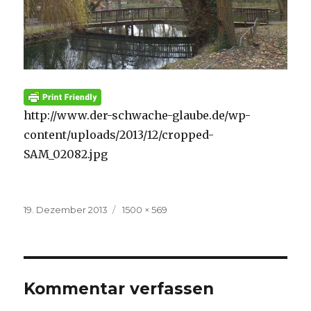
http://www.der-schwache-glaube.de/wp-
content/uploads/2013/12/cropped-
SAM_02082.jpg
Veröffentlicht
Volle
19. Dezember 2013
1500 × 569
am
Größe
Kommentar verfassen