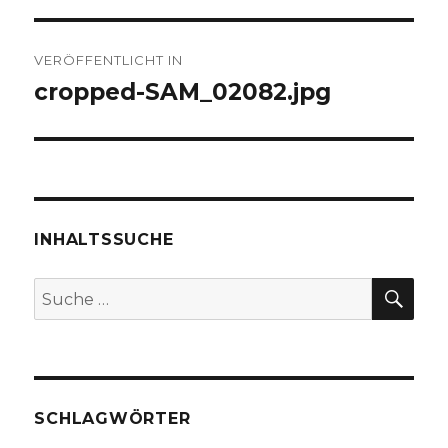
Beitragsnavigation
VERÖFFENTLICHT IN
cropped-SAM_02082.jpg
INHALTSSUCHE
SU
Suche
nach:
SCHLAGWÖRTER