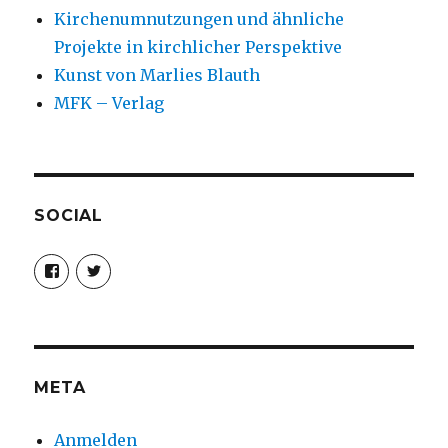
Kirchenumnutzungen und ähnliche
Projekte in kirchlicher Perspektive
Kunst von Marlies Blauth
MFK – Verlag
SOCIAL
Profil
Profil
von
von
christoph.fleischer1
ChristophFl
auf
auf
Facebook
Twitter
anzeigen
anzeigen
META
Anmelden