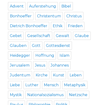
Advent
Auferstehung
Bibel
Bonhoeffer
Christentum
Christus
Dietrich Bonhoeffer
Ethik
Frieden
Gebet
Gesellschaft
Gewalt
Glaube
Glauben
Gott
Gottesdienst
Heidegger
Hoffnung
Islam
Jerusalem
Jesus
Johannes
Judentum
Kirche
Kunst
Leben
Liebe
Luther
Mensch
Metaphysik
Mystik
Nationalsozialismus
Nietzsche
Paulus
Philosophie
Politik