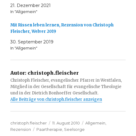
21. Dezember 2021
In "Allgemein"
Mit Rissen leben lernen, Rezension von Christoph
Fleischer, Welver 2019
30. September 2019
In "Allgemein"
Autor:
christoph.fleischer
Christoph Fleischer, evangelischer Pfarrer in Westfalen,
Mitglied in der Gesellschaft für evangelische Theologie
und in der Dietrich Bonhoeffer Gesellschaft.
Alle Beiträge von christoph.fleischer anzeigen
Autor
Veröffentlicht
Kategorien
christoph.fleischer
11. August 2010
Allgemein
,
Schlagwörter
am
Rezension
Paartherapie
,
Seelsorge