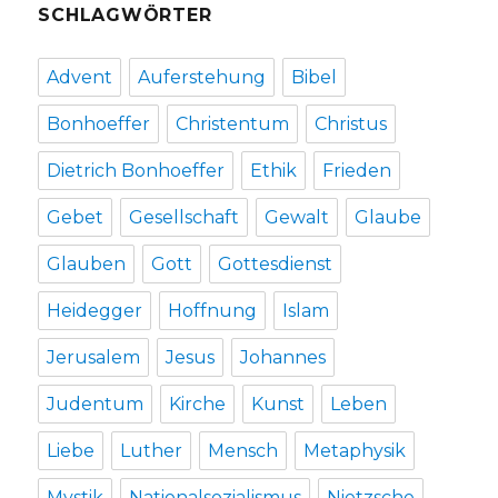
SCHLAGWÖRTER
Advent
Auferstehung
Bibel
Bonhoeffer
Christentum
Christus
Dietrich Bonhoeffer
Ethik
Frieden
Gebet
Gesellschaft
Gewalt
Glaube
Glauben
Gott
Gottesdienst
Heidegger
Hoffnung
Islam
Jerusalem
Jesus
Johannes
Judentum
Kirche
Kunst
Leben
Liebe
Luther
Mensch
Metaphysik
Mystik
Nationalsozialismus
Nietzsche