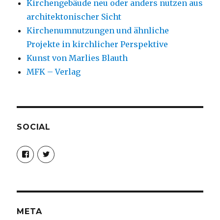
Kirchengebäude neu oder anders nutzen aus
architektonischer Sicht
Kirchenumnutzungen und ähnliche
Projekte in kirchlicher Perspektive
Kunst von Marlies Blauth
MFK – Verlag
SOCIAL
Profil
Profil
von
von
christoph.fleischer1
ChristophFl
auf
auf
Facebook
Twitter
anzeigen
anzeigen
META