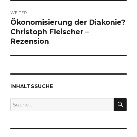
WEITER
Ökonomisierung der Diakonie?
Nächster
Beitrag:
Christoph Fleischer –
Rezension
INHALTSSUCHE
SU
Suche
nach: