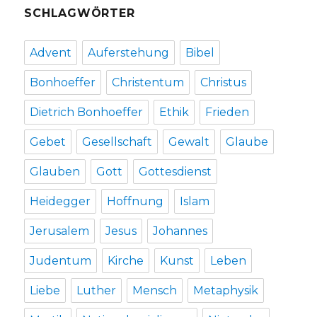
SCHLAGWÖRTER
Advent
Auferstehung
Bibel
Bonhoeffer
Christentum
Christus
Dietrich Bonhoeffer
Ethik
Frieden
Gebet
Gesellschaft
Gewalt
Glaube
Glauben
Gott
Gottesdienst
Heidegger
Hoffnung
Islam
Jerusalem
Jesus
Johannes
Judentum
Kirche
Kunst
Leben
Liebe
Luther
Mensch
Metaphysik