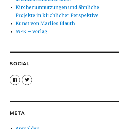
Kirchenumnutzungen und ähnliche
Projekte in kirchlicher Perspektive
Kunst von Marlies Blauth
MFK – Verlag
SOCIAL
Profil
Profil
von
von
christoph.fleischer1
ChristophFl
auf
auf
Facebook
Twitter
anzeigen
anzeigen
META
Anmelden