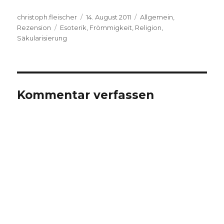
Autor
Veröffentlicht
Kategorien
christoph.fleischer
14. August 2011
Allgemein
,
Schlagwörter
am
Rezension
Esoterik
,
Frömmigkeit
,
Religion
,
Säkularisierung
Kommentar verfassen