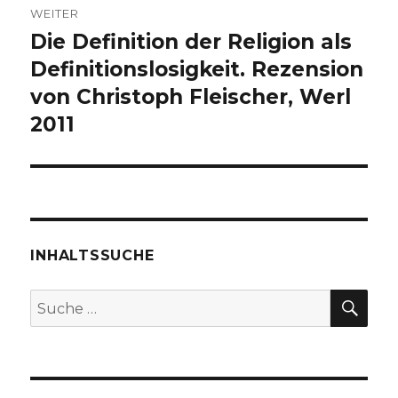
WEITER
Die Definition der Religion als
Nächster
Beitrag:
Definitionslosigkeit. Rezension
von Christoph Fleischer, Werl
2011
INHALTSSUCHE
SU
Suche
nach: