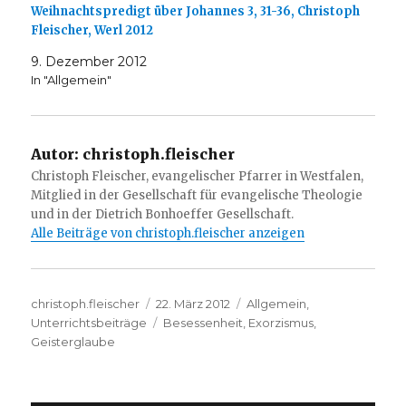
Weihnachtspredigt über Johannes 3, 31-36, Christoph
Fleischer, Werl 2012
9. Dezember 2012
In "Allgemein"
Autor:
christoph.fleischer
Christoph Fleischer, evangelischer Pfarrer in Westfalen,
Mitglied in der Gesellschaft für evangelische Theologie
und in der Dietrich Bonhoeffer Gesellschaft.
Alle Beiträge von christoph.fleischer anzeigen
Autor
Veröffentlicht
Kategorien
christoph.fleischer
22. März 2012
Allgemein
,
am
Schlagwörter
Unterrichtsbeiträge
Besessenheit
,
Exorzismus
,
Geisterglaube