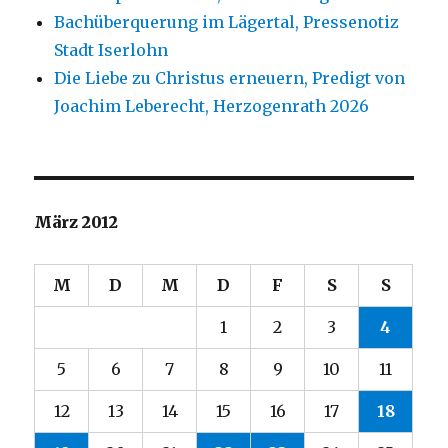
Bachüberquerung im Lägertal, Pressenotiz
Stadt Iserlohn
Die Liebe zu Christus erneuern, Predigt von
Joachim Leberecht, Herzogenrath 2026
März 2012
M
D
M
D
F
S
S
1
2
3
4
5
6
7
8
9
10
11
12
13
14
15
16
17
18