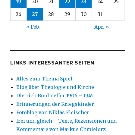
19
20
21
22
23
24
25
26
27
28
29
30
31
« Feb.
Apr. »
LINKS INTERESSANTER SEITEN
Alles zum Thema Spiel
Blog über Theologie und Kirche
Dietrich Bonhoeffer 1906 – 1945
Erinnerungen der Kriegskinder
Fotoblog von Niklas Fleischer
frei und gleich – Texte, Rezensionen und
Kommentare von Markus Chmielorz