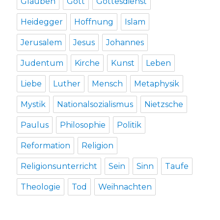
Glauben
Gott
Gottesdienst
Heidegger
Hoffnung
Islam
Jerusalem
Jesus
Johannes
Judentum
Kirche
Kunst
Leben
Liebe
Luther
Mensch
Metaphysik
Mystik
Nationalsozialismus
Nietzsche
Paulus
Philosophie
Politik
Reformation
Religion
Religionsunterricht
Sein
Sinn
Taufe
Theologie
Tod
Weihnachten