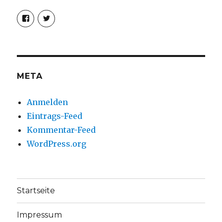
Profil
Profil
von
von
christoph.fleischer1
ChristophFl
auf
auf
Facebook
Twitter
anzeigen
anzeigen
META
Anmelden
Eintrags-Feed
Kommentar-Feed
WordPress.org
Startseite
Impressum